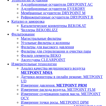
Технологии осушения
Адсорбционные осушители DRYPOINT AC
Адсорбционные осушители EVERDRY
Мембранные осушители DRYPOINT M
Рефрижераторные осушители DRYPOINT R
Катализ и заморозка
Каталитические конвертеры BEKOKAT
Чиллеры BEKOBLIZZ
Фильтрование
Магистральные фильтры
Угольные фильтры и колонны
Фильтры для высокого давления
Фильтры для стерилизации и очистки пара
Фильтр элементы BEKO
Аксессуары CLEARPOINT
Измерительные технологии
Анализ качества медицинского воздуха
METPOINT MMA
Датчики-мониторы в онлайн режиме. METPOINT
UD
Измерение давления.
METPOINT PRM
Измерение расхода воздуха. METPOINT FLM
Измерение содержания паров масла. METPOINT
OCV
Измерение точки росы. METPOINT DPM