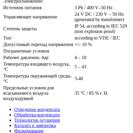
Электроснабжение:
Источник питания
3 Ph / 400 V–50 Hz
24 V DC / 230 V – 50 Hz
Управляющее напряжение
(generated by transformer)
IP 54, according to IEC 529
Степень защиты
(non explosion proof)
Тип
according to VDE / IEC
Допустимый перепад напряжения
+/– 10 %
Пограничные условия
Рабочее давление, бар
4 – 10
Температура входящего воздуха,
5 – 43
°C
Температура окружающей среды,
5-40
°C
Предельные условия для
всасываемого воздуха
35 °C / 85 % r. H.
воздуходувкой
Отведение конденсата
Обработка конденсата
Технологии осушения
Катализ и заморозка
Фильтрование