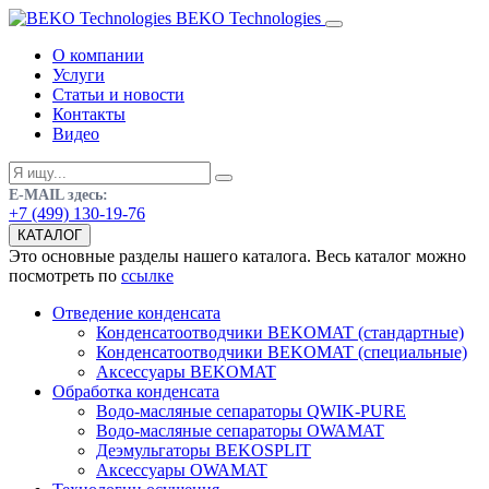
BEKO Technologies
О компании
Услуги
Статьи и новости
Контакты
Видео
E-MAIL здесь:
+7 (499) 130-19-76
КАТАЛОГ
Это основные разделы нашего каталога. Весь каталог можно
посмотреть по
ссылке
Отведение конденсата
Конденсатоотводчики BEKOMAT (стандартные)
Конденсатоотводчики BEKOMAT (специальные)
Аксессуары BEKOMAT
Обработка конденсата
Водо-масляные сепараторы QWIK-PURE
Водо-масляные сепараторы OWAMAT
Деэмульгаторы BEKOSPLIT
Аксессуары OWAMAT