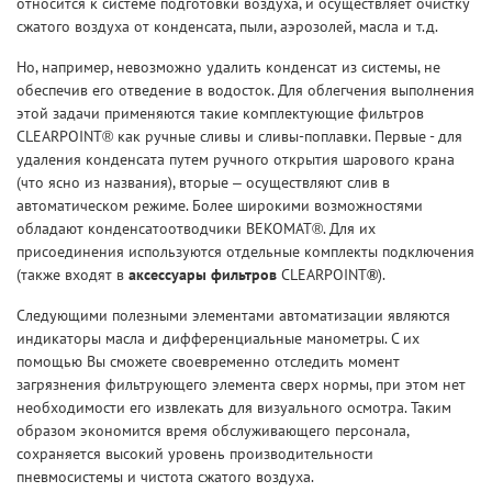
относится к системе подготовки воздуха, и осуществляет очистку
сжатого воздуха от конденсата, пыли, аэрозолей, масла и т.д.
Но, например, невозможно удалить конденсат из системы, не
обеспечив его отведение в водосток. Для облегчения выполнения
этой задачи применяются такие комплектующие фильтров
CLEARPOINT® как ручные сливы и сливы-поплавки. Первые - для
удаления конденсата путем ручного открытия шарового крана
(что ясно из названия), вторые – осуществляют слив в
автоматическом режиме. Более широкими возможностями
обладают конденсатоотводчики BEKOMAT®. Для их
присоединения используются отдельные комплекты подключения
(также входят в
аксессуары фильтров
CLEARPOINT
®
).
Следующими полезными элементами автоматизации являются
индикаторы масла и дифференциальные манометры. С их
помощью Вы сможете своевременно отследить момент
загрязнения фильтрующего элемента сверх нормы, при этом нет
необходимости его извлекать для визуального осмотра. Таким
образом экономится время обслуживающего персонала,
сохраняется высокий уровень производительности
пневмосистемы и чистота сжатого воздуха.