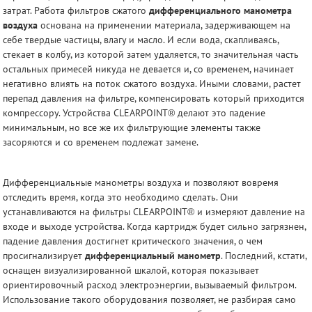
затрат. Работа фильтров сжатого
дифференциального манометра
воздуха
основана на применении материала, задерживающем на
себе твердые частицы, влагу и масло. И если вода, скапливаясь,
стекает в колбу, из которой затем удаляется, то значительная часть
остальных примесей никуда не девается и, со временем, начинает
негативно влиять на поток сжатого воздуха. Иными словами, растет
перепад давления на фильтре, компенсировать который приходится
компрессору. Устройства CLEARPOINT® делают это падение
минимальным, но все же их фильтрующие элементы также
засоряются и со временем подлежат замене.
Дифференциальные манометры воздуха и позволяют вовремя
отследить время, когда это необходимо сделать. Они
устанавливаются на фильтры CLEARPOINT® и измеряют давление на
входе и выходе устройства. Когда картридж будет сильно загрязнен,
падение давления достигнет критического значения, о чем
просигнализирует
дифференциальный манометр
. Последний, кстати,
оснащен визуализированной шкалой, которая показывает
ориентировочный расход электроэнергии, вызываемый фильтром.
Использование такого оборудования позволяет, не разбирая само