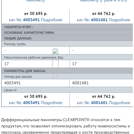
от 30 695 р.
от 44 762 р.
кат. №:
4003491
Подробнее
кат. №:
4001481
Подробнее
ГАБАРИТЫ И ВЕС:
ОСНОВНЫЕ ХАРАКТЕРИСТИКИ:
ОБЩИЕ ДАННЫЕ:
Размер трубы
-
-
Максимальное рабочее давление, бар
17
17
ПАРАМЕТРЫ ДЛЯ ЗАКАЗА:
Номер для заказа
4003491
4001481
Цены от
от 30 695 р.
от 44 762 р.
кат. №:
4003491
Подробнее
кат. №:
4001481
Подробнее
Дифференциальные манометры CLEARPOINT® относятся к тем
продуктам, что позволяют оптимизировать работу пневмосистемы и
персонала, своевременно предупреждая о росте производственных