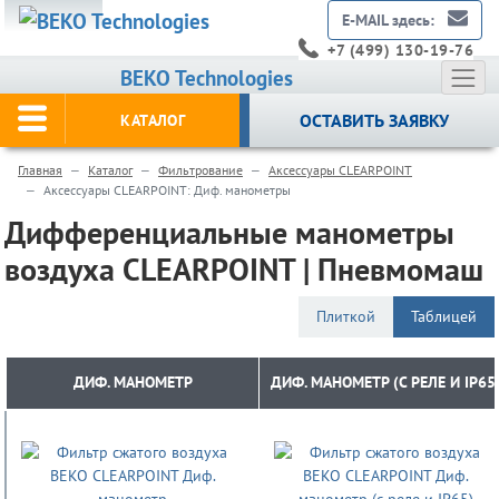
E-MAIL здесь:
+7 (499) 130-19-76
BEKO Technologies
ОСТАВИТЬ ЗАЯВКУ
КАТАЛОГ
Главная
Каталог
Фильтрование
Аксессуары CLEARPOINT
Аксессуары CLEARPOINT: Диф. манометры
Дифференциальные манометры
воздуха CLEARPOINT | Пневмомаш
Плиткой
Таблицей
ДИФ. МАНОМЕТР
ДИФ. МАНОМЕТР
ДИФ. МАНОМЕТР (С РЕЛЕ И IP65
ДИФ. МАНОМЕТР (С РЕЛЕ И IP65