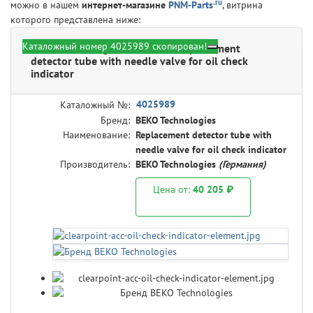
.ru
можно в нашем
интернет-магазине
PNM-Parts
, витрина
которого представлена ниже:
Каталожный номер 4025989 скопирован!
BEKO Technologies 4025989 - Replacement
detector tube with needle valve for oil check
indicator
4025989
Каталожный №:
Бренд:
BEKO Technologies
Наименование:
Replacement detector tube with
needle valve for oil check indicator
Производитель:
BEKO Technologies
(Германия)
Цена от:
40 205 ₽