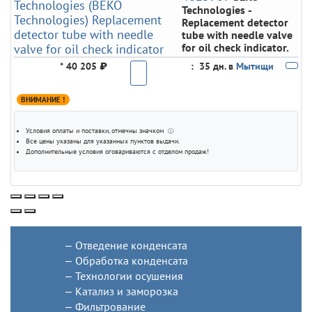
Technologies
-
Replacement detector
tube with needle valve
for oil check indicator.
*
40 205 ₽
:
35 дн. в
Мытищи
ВНИМАНИЕ !
Условия оплаты и поставки
, отмечны значком
ⓘ
Все цены указаны для
указанных пунктов выдачи
.
Дополнительные условия оговариваются с отделом продаж!
Отведение конденсата
Обработка конденсата
Технологии осушения
Катализ и заморозка
Фильтрование