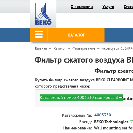
О компании
Услуги
Стат
КАТАЛОГ
Главная
Каталог
Фильтрование
Аксессуары CLEARP
Фильтр сжатого воздуха 
Фильтр сжат
Купить Фильтр сжатого воздуха BEKO CLEARPOINT 
которого представлена ниже:
Каталожный номер 4003330 скопирован!
BEKO Technologies 4003330 - Wall mounti
4003330
Каталожный №:
Бренд:
BEKO Technologies
(
Наименование:
Wall mounting set f