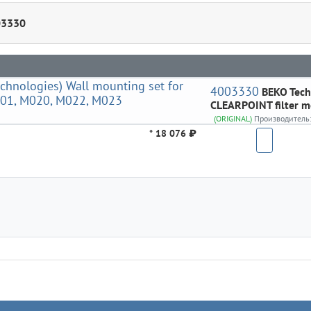
03330
4003330
BEKO Tec
CLEARPOINT filter 
(ORIGINAL)
Производитель
*
18 076 ₽