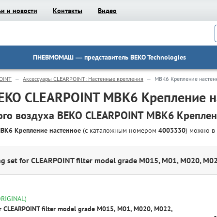
ьи и новости
Контакты
Видео
ПНЕВМОМАШ
— представитель BEKO Technologies
OINT
Аксессуары CLEARPOINT: Настенные крепления
MBK6 Крепление настен
BEKO CLEARPOINT MBK6 Крепление н
ого воздуха BEKO CLEARPOINT MBK6 Креплен
MBK6 Крепление настенное
(с каталожным номером
4003330
) можно 
ng set for CLEARPOINT filter model grade M015, M01, M020, M0
ORIGINAL)
or CLEARPOINT filter model grade M015, M01, M020, M022,