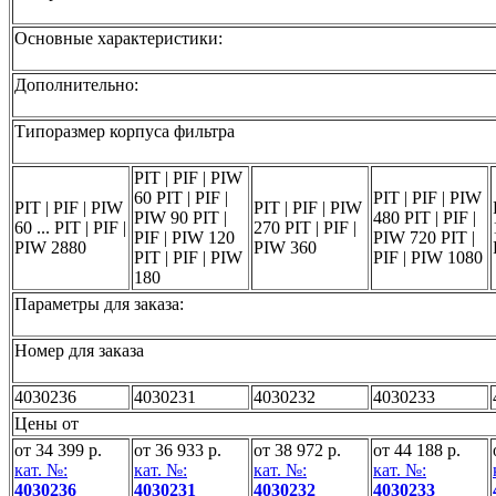
Основные характеристики:
Дополнительно:
Типоразмер корпуса фильтра
PIT | PIF | PIW
60 PIT | PIF |
PIT | PIF | PIW
PIT | PIF | PIW
PIT | PIF | PIW
PIW 90 PIT |
480 PIT | PIF |
60 ... PIT | PIF |
270 PIT | PIF |
PIF | PIW 120
PIW 720 PIT |
PIW 2880
PIW 360
PIT | PIF | PIW
PIF | PIW 1080
180
Параметры для заказа:
Номер для заказа
4030236
4030231
4030232
4030233
Цены от
от 34 399 р.
от 36 933 р.
от 38 972 р.
от 44 188 р.
кат. №:
кат. №:
кат. №:
кат. №:
4030236
4030231
4030232
4030233