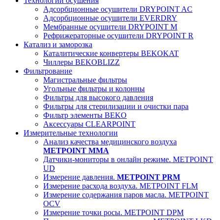
Технологии осушения
Адсорбционные осушители DRYPOINT AC
Адсорбционные осушители EVERDRY
Мембранные осушители DRYPOINT M
Рефрижераторные осушители DRYPOINT R
Катализ и заморозка
Каталитические конвертеры BEKOKAT
Чиллеры BEKOBLIZZ
Фильтрование
Магистральные фильтры
Угольные фильтры и колонны
Фильтры для высокого давления
Фильтры для стерилизации и очистки пара
Фильтр элементы BEKO
Аксессуары CLEARPOINT
Измерительные технологии
Анализ качества медицинского воздуха
METPOINT MMA
Датчики-мониторы в онлайн режиме. METPOINT
UD
Измерение давления.
METPOINT PRM
Измерение расхода воздуха. METPOINT FLM
Измерение содержания паров масла. METPOINT
OCV
Измерение точки росы. METPOINT DPM