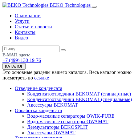
BEKO Technologies
О компании
Услуги
Статьи и новости
Контакты
Видео
E-MAIL здесь:
+7 (499) 130-19-76
КАТАЛОГ
Это основные разделы нашего каталога. Весь каталог можно
посмотреть по
ссылке
Отведение конденсата
Конденсатоотводчики BEKOMAT (стандартные)
Конденсатоотводчики BEKOMAT (специальные)
Аксессуары BEKOMAT
Обработка конденсата
Водо-масляные сепараторы QWIK-PURE
Водо-масляные сепараторы OWAMAT
Деэмульгаторы BEKOSPLIT
Аксессуары OWAMAT