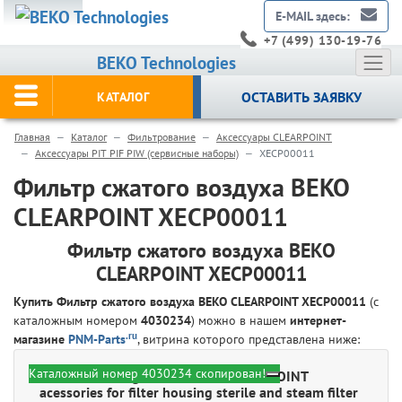
E-MAIL здесь:
+7 (499) 130-19-76
BEKO Technologies
ОСТАВИТЬ ЗАЯВКУ
КАТАЛОГ
Главная
Каталог
Фильтрование
Аксессуары CLEARPOINT
Аксессуары PIT PIF PIW (сервисные наборы)
XECP00011
Фильтр сжатого воздуха BEKO
CLEARPOINT XECP00011
Фильтр сжатого воздуха BEKO
CLEARPOINT XECP00011
Купить Фильтр сжатого воздуха BEKO CLEARPOINT XECP00011
(с
каталожным номером
4030234
) можно в нашем
интернет-
.ru
магазине
PNM-Parts
, витрина которого представлена ниже:
Каталожный номер 4030234 скопирован!
BEKO Technologies 4030234 - CLEARPOINT
acessories for filter housing sterile and steam filter