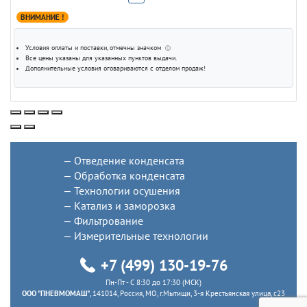
ВНИМАНИЕ !
Условия оплаты и поставки
, отмечны значком
ⓘ
Все цены указаны для
указанных пунктов выдачи
.
Дополнительные условия оговариваются с отделом продаж!
Отведение конденсата
Обработка конденсата
Технологии осушения
Катализ и заморозка
Фильтрование
Измерительные технологии
+7 (499) 130-19-76
Пн-Пт - C 8:30 до 17:30 (МСК)
ООО "ПНЕВМОМАШ"
, 141014, Россия, МО, г.Мытищи, 3-я Крестьянская улица, с23