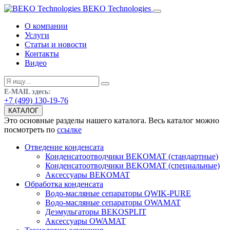
BEKO Technologies
О компании
Услуги
Статьи и новости
Контакты
Видео
E-MAIL здесь:
+7 (499) 130-19-76
КАТАЛОГ
Это основные разделы нашего каталога. Весь каталог можно
посмотреть по
ссылке
Отведение конденсата
Конденсатоотводчики BEKOMAT (стандартные)
Конденсатоотводчики BEKOMAT (специальные)
Аксессуары BEKOMAT
Обработка конденсата
Водо-масляные сепараторы QWIK-PURE
Водо-масляные сепараторы OWAMAT
Деэмульгаторы BEKOSPLIT
Аксессуары OWAMAT