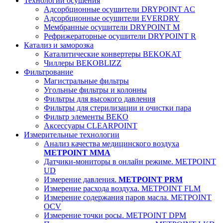
Технологии осушения
Адсорбционные осушители DRYPOINT AC
Адсорбционные осушители EVERDRY
Мембранные осушители DRYPOINT M
Рефрижераторные осушители DRYPOINT R
Катализ и заморозка
Каталитические конвертеры BEKOKAT
Чиллеры BEKOBLIZZ
Фильтрование
Магистральные фильтры
Угольные фильтры и колонны
Фильтры для высокого давления
Фильтры для стерилизации и очистки пара
Фильтр элементы BEKO
Аксессуары CLEARPOINT
Измерительные технологии
Анализ качества медицинского воздуха
METPOINT MMA
Датчики-мониторы в онлайн режиме. METPOINT
UD
Измерение давления.
METPOINT PRM
Измерение расхода воздуха. METPOINT FLM
Измерение содержания паров масла. METPOINT
OCV
Измерение точки росы. METPOINT DPM