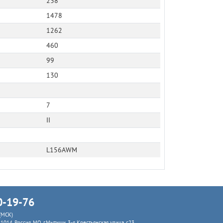
238
1478
1262
460
99
130
7
II
L156AWM
0-19-76
 (МСК)
41014, Россия, МО, г.Мытищи, 3-я Крестьянская улица, с23