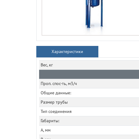
Характеристики
Вес, кг
Проп. спос-ть, м3/ч
Общие данные:
Размер трубы
Тип соединения
Габариты:
A, мм