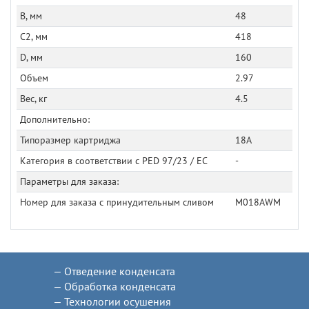
B, мм
48
C2, мм
418
D, мм
160
Объем
2.97
Вес, кг
4.5
Дополнительно:
Типоразмер картриджа
18A
Категория в соответствии с PED 97/23 / EC
-
Параметры для заказа:
Номер для заказа с принудительным сливом
M018AWM
Отведение конденсата
Обработка конденсата
Технологии осушения