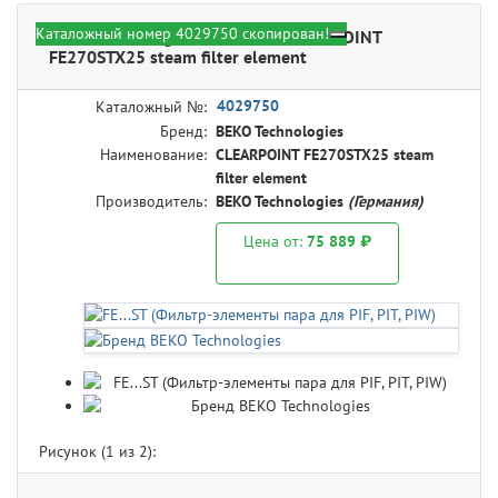
Каталожный номер 4029750 скопирован!
BEKO Technologies 4029750 - CLEARPOINT
FE270STX25 steam filter element
4029750
Каталожный №:
Бренд:
BEKO Technologies
Наименование:
CLEARPOINT FE270STX25 steam
filter element
Производитель:
BEKO Technologies
(Германия)
Цена от:
75 889 ₽
Рисунок (
1
из 2):