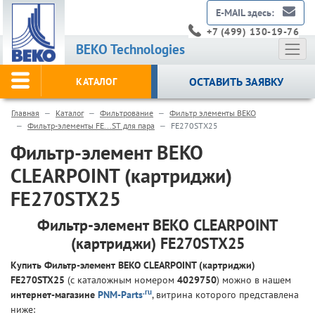
E-MAIL здесь:
+7 (499) 130-19-76
BEKO Technologies
ОСТАВИТЬ ЗАЯВКУ
КАТАЛОГ
Главная
Каталог
Фильтрование
Фильтр элементы BEKO
Фильтр-элементы FE...ST для пара
FE270STX25
Фильтр-элемент BEKO
CLEARPOINT (картриджи)
FE270STX25
Фильтр-элемент BEKO CLEARPOINT
(картриджи) FE270STX25
Купить Фильтр-элемент BEKO CLEARPOINT (картриджи)
FE270STX25
(с каталожным номером
4029750
) можно в нашем
.ru
интернет-магазине
PNM-Parts
, витрина которого представлена
ниже: