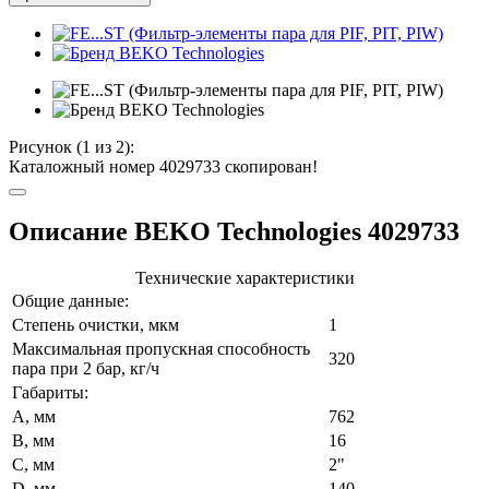
Рисунок (
1
из 2):
Каталожный номер 4029733 скопирован!
Описание BEKO Technologies 4029733
Технические характеристики
Общие данные:
Степень очистки, мкм
1
Максимальная пропускная способность
320
пара при 2 бар, кг/ч
Габариты:
A, мм
762
B, мм
16
C, мм
2"
D, мм
140