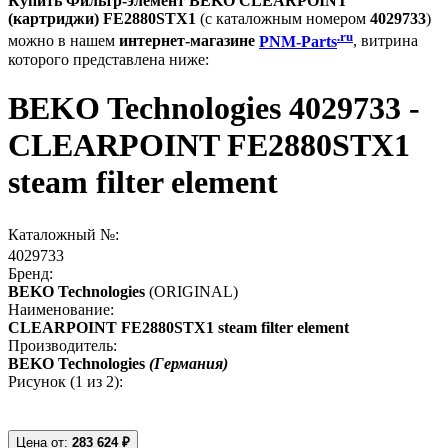
Купить Фильтр-элемент BEKO CLEARPOINT
(картриджи) FE2880STX1
(с каталожным номером
4029733
)
.ru
можно в нашем
интернет-магазине
PNM-Parts
, витрина
которого представлена ниже:
BEKO Technologies 4029733 -
CLEARPOINT FE2880STX1
steam filter element
Каталожный №:
4029733
Бренд:
BEKO Technologies
(ORIGINAL)
Наименование:
CLEARPOINT FE2880STX1 steam filter element
Производитель:
BEKO Technologies
(Германия)
Рисунок (
1
из 2):
Цена от:
283 624 ₽