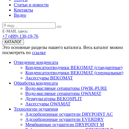
Статьи и новости
Контакты
Видео
E-MAIL здесь:
+7 (499) 130-19-76
КАТАЛОГ
Это основные разделы нашего каталога. Весь каталог можно
посмотреть по
ссылке
Отведение конденсата
Конденсатоотводчики BEKOMAT (стандартные)
Конденсатоотводчики BEKOMAT (специальные)
Аксессуары BEKOMAT
Обработка конденсата
Водо-масляные сепараторы QWIK-PURE
Водо-масляные сепараторы OWAMAT
Деэмульгаторы BEKOSPLIT
Аксессуары OWAMAT
Технологии осушения
Адсорбционные осушители DRYPOINT AC
Адсорбционные осушители EVERDRY
Мембранные осушители DRYPOINT M