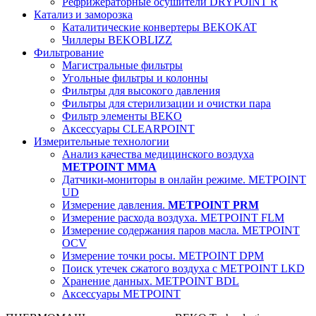
Рефрижераторные осушители DRYPOINT R
Катализ и заморозка
Каталитические конвертеры BEKOKAT
Чиллеры BEKOBLIZZ
Фильтрование
Магистральные фильтры
Угольные фильтры и колонны
Фильтры для высокого давления
Фильтры для стерилизации и очистки пара
Фильтр элементы BEKO
Аксессуары CLEARPOINT
Измерительные технологии
Анализ качества медицинского воздуха
METPOINT MMA
Датчики-мониторы в онлайн режиме. METPOINT
UD
Измерение давления.
METPOINT PRM
Измерение расхода воздуха. METPOINT FLM
Измерение содержания паров масла. METPOINT
OCV
Измерение точки росы. METPOINT DPM
Поиск утечек сжатого воздуха с METPOINT LKD
Хранение данных. METPOINT BDL
Аксессуары METPOINT