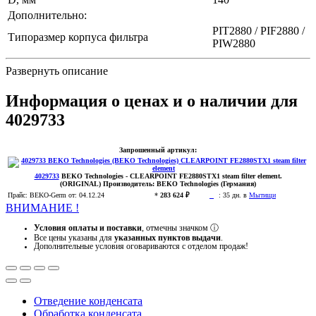
Дополнительно:
PIT2880 / PIF2880 /
Типоразмер корпуса фильтра
PIW2880
Развернуть описание
Информация о ценах и о наличии для
4029733
Запрошенный артикул:
4029733
BEKO Technologies
- CLEARPOINT FE2880STX1 steam filter element.
(ORIGINAL)
Производитель:
BEKO Technologies (Германия)
Прайс:
BEKO-Germ
от: 04.12.24
*
283 624 ₽
:
35 дн. в
Мытищи
ВНИМАНИЕ !
Условия оплаты и поставки
, отмечны значком
ⓘ
Все цены указаны для
указанных пунктов выдачи
.
Дополнительные условия оговариваются с отделом продаж!
Отведение конденсата
Обработка конденсата