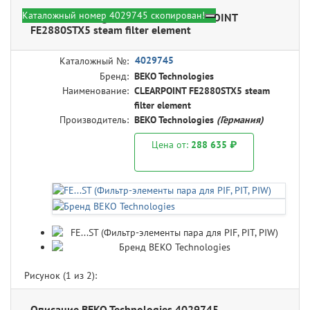
Каталожный номер 4029745 скопирован!
BEKO Technologies 4029745 - CLEARPOINT
FE2880STX5 steam filter element
4029745
Каталожный №:
Бренд:
BEKO Technologies
Наименование:
CLEARPOINT FE2880STX5 steam
filter element
Производитель:
BEKO Technologies
(Германия)
Цена от:
288 635 ₽
Рисунок (
1
из 2):
Описание BEKO Technologies 4029745