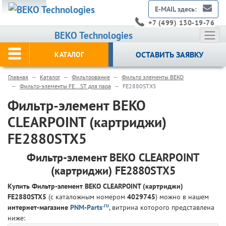
E-MAIL здесь:
+7 (499) 130-19-76
BEKO Technologies
ОСТАВИТЬ ЗАЯВКУ
КАТАЛОГ
Главная
Каталог
Фильтрование
Фильтр элементы BEKO
Фильтр-элементы FE...ST для пара
FE2880STX5
Фильтр-элемент BEKO
CLEARPOINT (картриджи)
FE2880STX5
Фильтр-элемент BEKO CLEARPOINT
(картриджи) FE2880STX5
Купить Фильтр-элемент BEKO CLEARPOINT (картриджи)
FE2880STX5
(с каталожным номером
4029745
) можно в нашем
.ru
интернет-магазине
PNM-Parts
, витрина которого представлена
ниже: