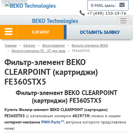
E-MAIL здесь:
+7 (499) 130-19-76
BEKO Technologies
ОСТАВИТЬ ЗАЯВКУ
КАТАЛОГ
Главная
Каталог
Фильтрование
Фильтр элементы BEKO
Фильтр-элементы FE...ST для пара
FE360STX5
Фильтр-элемент BEKO
CLEARPOINT (картриджи)
FE360STX5
Фильтр-элемент BEKO CLEARPOINT
(картриджи) FE360STX5
Купить Фильтр-элемент BEKO CLEARPOINT (картриджи)
FE360STX5
(с каталожным номером
4029739
) можно в нашем
.ru
интернет-магазине
PNM-Parts
, витрина которого представлена
ниже: