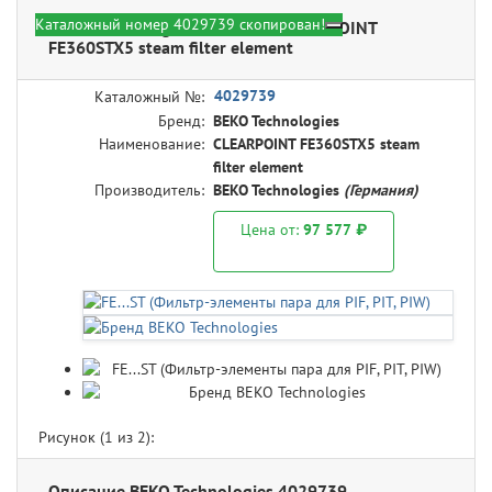
Каталожный номер 4029739 скопирован!
BEKO Technologies 4029739 - CLEARPOINT
FE360STX5 steam filter element
4029739
Каталожный №:
Бренд:
BEKO Technologies
Наименование:
CLEARPOINT FE360STX5 steam
filter element
Производитель:
BEKO Technologies
(Германия)
Цена от:
97 577 ₽
Рисунок (
1
из 2):
Описание BEKO Technologies 4029739