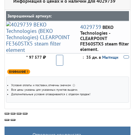
Информация о ценах и о наличии для 4029739
Запрошенный артикул:
4029739
BEKO
Technologies
-
CLEARPOINT
FE360STX5 steam filter
element.
*
97 577 ₽
:
35 дн. в
Мытищи
ВНИМАНИЕ !
Условия оплаты и поставки
, отмечны значком
ⓘ
Все цены указаны для
указанных пунктов выдачи
.
Дополнительные условия оговариваются с отделом продаж!
Отведение конденсата