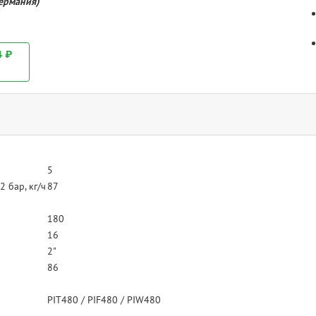
Германия)
4 ₽
5
 бар, кг/ч
87
180
16
2"
86
PIT480 / PIF480 / PIW480