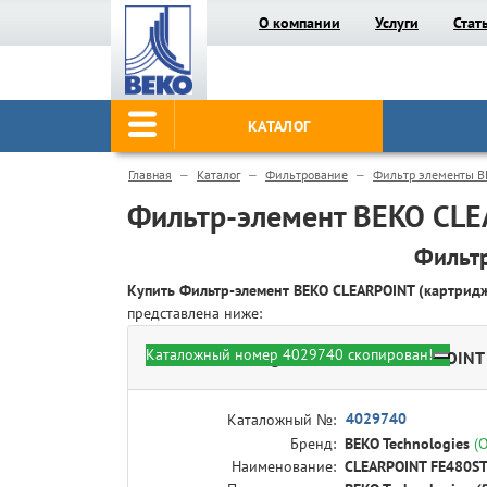
О компании
Услуги
Стат
КАТАЛОГ
Главная
Каталог
Фильтрование
Фильтр элементы B
Фильтр-элемент BEKO CLE
Фильтр
Купить Фильтр-элемент BEKO CLEARPOINT (картри
представлена ниже:
Каталожный номер 4029740 скопирован!
BEKO Technologies 4029740 - CLEARPOINT 
4029740
Каталожный №:
Бренд:
BEKO Technologies
(
Наименование:
CLEARPOINT FE480STX