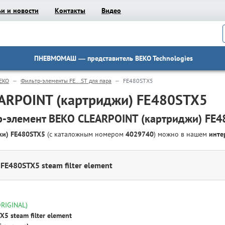
ьи и новости
Контакты
Видео
ПНЕВМОМАШ
— представитель BEKO Technologies
EKO
Фильтр-элементы FE...ST для пара
FE480STX5
ARPOINT (картриджи) FE480STX5
-элемент BEKO CLEARPOINT (картриджи) FE
джи) FE480STX5
(с каталожным номером
4029740
) можно в нашем
инте
FE480STX5 steam filter element
ORIGINAL)
5 steam filter element