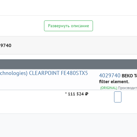
Развернуть описание
29740
4029740
BEKO T
filter element.
(ORIGINAL)
Производит
*
111 524 ₽