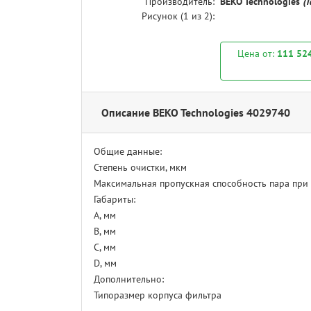
Производитель:
BEKO Technologies
(
Рисунок (
1
из 2):
Цена от:
111 52
Описание BEKO Technologies 4029740
Общие данные:
Степень очистки, мкм
Максимальная пропускная способность пара при 2
Габариты:
A, мм
B, мм
C, мм
D, мм
Дополнительно:
Типоразмер корпуса фильтра