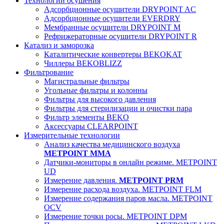
Технологии осушения
Адсорбционные осушители DRYPOINT AC
Адсорбционные осушители EVERDRY
Мембранные осушители DRYPOINT M
Рефрижераторные осушители DRYPOINT R
Катализ и заморозка
Каталитические конвертеры BEKOKAT
Чиллеры BEKOBLIZZ
Фильтрование
Магистральные фильтры
Угольные фильтры и колонны
Фильтры для высокого давления
Фильтры для стерилизации и очистки пара
Фильтр элементы BEKO
Аксессуары CLEARPOINT
Измерительные технологии
Анализ качества медицинского воздуха
METPOINT MMA
Датчики-мониторы в онлайн режиме. METPOINT
UD
Измерение давления.
METPOINT PRM
Измерение расхода воздуха. METPOINT FLM
Измерение содержания паров масла. METPOINT
OCV
Измерение точки росы. METPOINT DPM