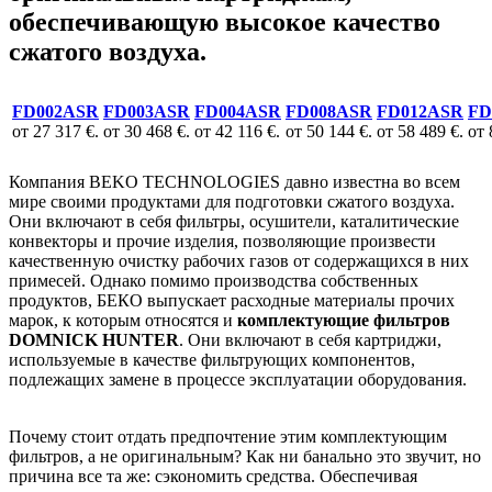
обеспечивающую высокое качество
сжатого воздуха.
FD002ASR
FD003ASR
FD004ASR
FD008ASR
FD012ASR
FD
от 27 317 €.
от 30 468 €.
от 42 116 €.
от 50 144 €.
от 58 489 €.
от 
Компания BEKO TECHNOLOGIES давно известна во всем
мире своими продуктами для подготовки сжатого воздуха.
Они включают в себя фильтры, осушители, каталитические
конвекторы и прочие изделия, позволяющие произвести
качественную очистку рабочих газов от содержащихся в них
примесей. Однако помимо производства собственных
продуктов, БЕКО выпускает расходные материалы прочих
марок, к которым относятся и
комплектующие фильтров
DOMNICK HUNTER
. Они включают в себя картриджи,
используемые в качестве фильтрующих компонентов,
подлежащих замене в процессе эксплуатации оборудования.
Почему стоит отдать предпочтение этим комплектующим
фильтров, а не оригинальным? Как ни банально это звучит, но
причина все та же: сэкономить средства. Обеспечивая