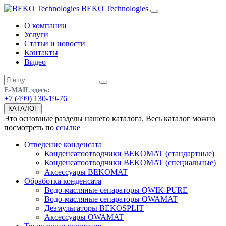
BEKO Technologies
О компании
Услуги
Статьи и новости
Контакты
Видео
E-MAIL здесь:
+7 (499) 130-19-76
КАТАЛОГ
Это основные разделы нашего каталога. Весь каталог можно
посмотреть по
ссылке
Отведение конденсата
Конденсатоотводчики BEKOMAT (стандартные)
Конденсатоотводчики BEKOMAT (специальные)
Аксессуары BEKOMAT
Обработка конденсата
Водо-масляные сепараторы QWIK-PURE
Водо-масляные сепараторы OWAMAT
Деэмульгаторы BEKOSPLIT
Аксессуары OWAMAT