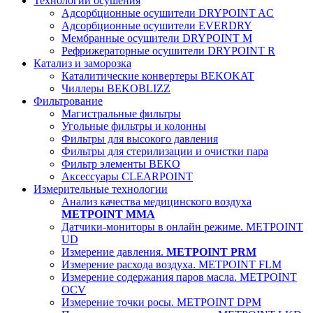
Технологии осушения
Адсорбционные осушители DRYPOINT AC
Адсорбционные осушители EVERDRY
Мембранные осушители DRYPOINT M
Рефрижераторные осушители DRYPOINT R
Катализ и заморозка
Каталитические конвертеры BEKOKAT
Чиллеры BEKOBLIZZ
Фильтрование
Магистральные фильтры
Угольные фильтры и колонны
Фильтры для высокого давления
Фильтры для стерилизации и очистки пара
Фильтр элементы BEKO
Аксессуары CLEARPOINT
Измерительные технологии
Анализ качества медицинского воздуха
METPOINT MMA
Датчики-мониторы в онлайн режиме. METPOINT
UD
Измерение давления.
METPOINT PRM
Измерение расхода воздуха. METPOINT FLM
Измерение содержания паров масла. METPOINT
OCV
Измерение точки росы. METPOINT DPM