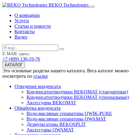
BEKO Technologies
О компании
Услуги
Статьи и новости
Контакты
Видео
E-MAIL здесь:
+7 (499) 130-19-76
КАТАЛОГ
Это основные разделы нашего каталога. Весь каталог можно
посмотреть по
ссылке
Отведение конденсата
Конденсатоотводчики BEKOMAT (стандартные)
Конденсатоотводчики BEKOMAT (специальные)
Аксессуары BEKOMAT
Обработка конденсата
Водо-масляные сепараторы QWIK-PURE
Водо-масляные сепараторы OWAMAT
Деэмульгаторы BEKOSPLIT
Аксессуары OWAMAT