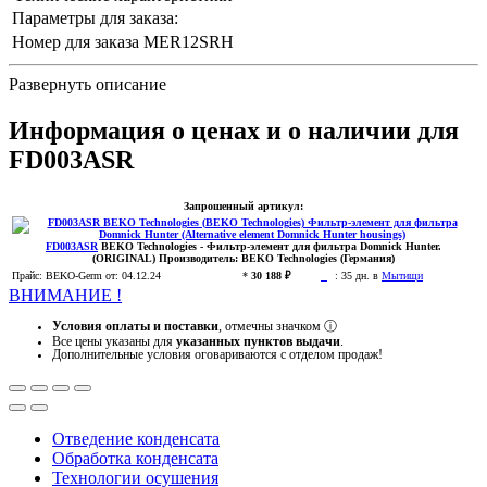
Параметры для заказа:
Номер для заказа
MER12SRH
Развернуть описание
Информация о ценах и о наличии для
FD003ASR
Запрошенный артикул:
FD003ASR
BEKO Technologies
- Фильтр-элемент для фильтра Domnick Hunter.
(ORIGINAL)
Производитель:
BEKO Technologies (Германия)
Прайс:
BEKO-Germ
от: 04.12.24
*
30 188 ₽
:
35 дн. в
Мытищи
ВНИМАНИЕ !
Условия оплаты и поставки
, отмечны значком
ⓘ
Все цены указаны для
указанных пунктов выдачи
.
Дополнительные условия оговариваются с отделом продаж!
Отведение конденсата
Обработка конденсата
Технологии осушения