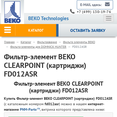
E-MAIL здесь:
+7 (499) 130-19-76
BEKO Technologies
ОСТАВИТЬ ЗАЯВКУ
КАТАЛОГ
Главная
Каталог
Фильтрование
Фильтр элементы BEKO
Фильтр-элементы для DOMNICK HUNTER
FD012ASR
Фильтр-элемент BEKO
CLEARPOINT (картриджи)
FD012ASR
Фильтр-элемент BEKO CLEARPOINT
(картриджи) FD012ASR
Купить Фильтр-элемент BEKO CLEARPOINT (картриджи) FD012ASR
(с каталожным номером
fd012asr
) можно в нашем
интернет-
.ru
магазине
PNM-Parts
, витрина которого представлена ниже: