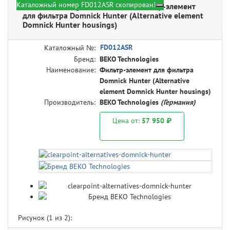
Каталожный номер FD012ASR скопирован!
BEKO Technologies FD012ASR - Фильтр-элемент
для фильтра Domnick Hunter (Alternative element
Domnick Hunter housings)
FD012ASR
Каталожный №:
Бренд:
BEKO Technologies
Наименование:
Фильтр-элемент для фильтра
Domnick Hunter (Alternative
element Domnick Hunter housings)
Производитель:
BEKO Technologies
(Германия)
Цена от:
57 950 ₽
Рисунок (
1
из 2):