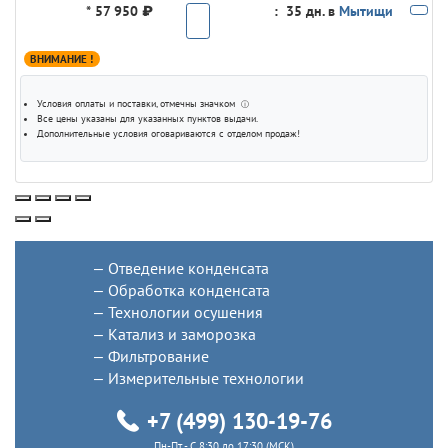
*
57 950 ₽
:
35 дн. в
Мытищи
ВНИМАНИЕ !
Условия оплаты и поставки
, отмечны значком
ⓘ
Все цены указаны для
указанных пунктов выдачи
.
Дополнительные условия оговариваются с отделом продаж!
Отведение конденсата
Обработка конденсата
Технологии осушения
Катализ и заморозка
Фильтрование
Измерительные технологии
+7 (499) 130-19-76
Пн-Пт - C 8:30 до 17:30 (МСК)