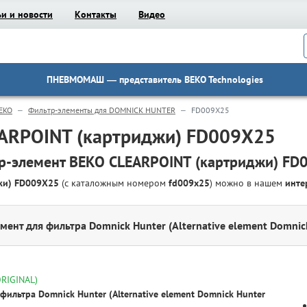
ьи и новости
Контакты
Видео
ПНЕВМОМАШ
— представитель BEKO Technologies
EKO
Фильтр-элементы для DOMNICK HUNTER
FD009X25
ARPOINT (картриджи) FD009X25
р-элемент BEKO CLEARPOINT (картриджи) FD
джи) FD009X25
(с каталожным номером
fd009x25
) можно в нашем
инте
мент для фильтра Domnick Hunter (Alternative element Domnic
ORIGINAL)
фильтра Domnick Hunter (Alternative element Domnick Hunter