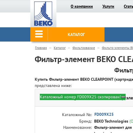
О компании
Услуги
Стат
КАТАЛОГ
Главная
Каталог
Фильтрование
Фильтр элементы B
Фильтр-элемент BEKO CLE
Фильт
Купить Фильтр-элемент BEKO CLEARPOINT (картри
представлена ниже:
Каталожный номер FD009X25 скопирован!
BEKO Technologies FD009X25 - Фильтр-эле
FD009X25
Каталожный №:
Бренд:
BEKO Technologies
(
Наименование:
Фильтр-элемент для 