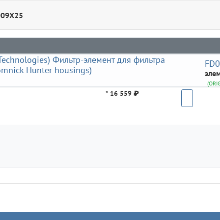
009X25
FD
элем
(ORI
*
16 559 ₽