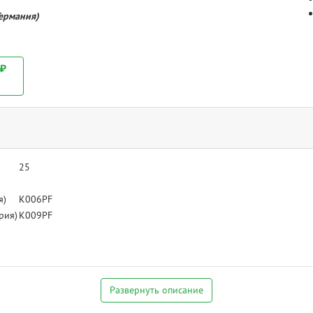
Германия)
 ₽
25
я)
K006PF
рия)
K009PF
Развернуть описание