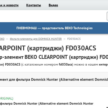
ьи и новости
Контакты
Видео
ПНЕВМОМАШ
— представитель BEKO Technologies
EKO
Фильтр-элементы для DOMNICK HUNTER
FD030ACS
ARPOINT (картриджи) FD030ACS
р-элемент BEKO CLEARPOINT (картриджи) FD
джи) FD030ACS
(с каталожным номером
fd030acs
) можно в нашем
интер
мент для фильтра Domnick Hunter (Alternative element Domnic
ORIGINAL)
фильтра Domnick Hunter (Alternative element Domnick Hunter