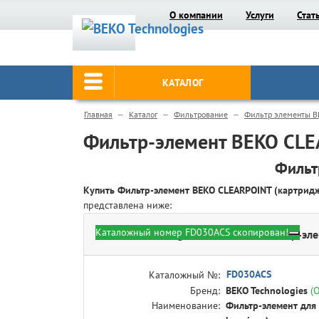
О компании
Услуги
Стат
КАТАЛОГ
Главная
Каталог
Фильтрование
Фильтр элементы B
Фильтр-элемент BEKO CLE
Фильт
Купить Фильтр-элемент BEKO CLEARPOINT (картри
представлена ниже:
Каталожный номер FD030ACS скопирован!
BEKO Technologies FD030ACS - Фильтр-эле
FD030ACS
Каталожный №:
Бренд:
BEKO Technologies
(
Наименование:
Фильтр-элемент для 