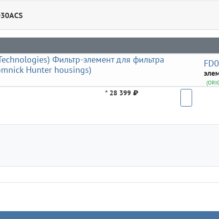
030ACS
FD
элем
(ORI
*
28 399 ₽