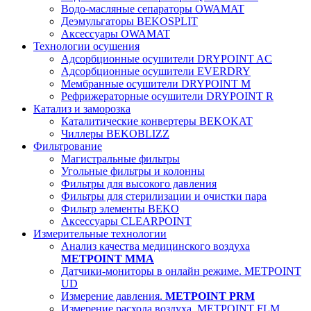
Водо-масляные сепараторы OWAMAT
Деэмульгаторы BEKOSPLIT
Аксессуары OWAMAT
Технологии осушения
Адсорбционные осушители DRYPOINT AC
Адсорбционные осушители EVERDRY
Мембранные осушители DRYPOINT M
Рефрижераторные осушители DRYPOINT R
Катализ и заморозка
Каталитические конвертеры BEKOKAT
Чиллеры BEKOBLIZZ
Фильтрование
Магистральные фильтры
Угольные фильтры и колонны
Фильтры для высокого давления
Фильтры для стерилизации и очистки пара
Фильтр элементы BEKO
Аксессуары CLEARPOINT
Измерительные технологии
Анализ качества медицинского воздуха
METPOINT MMA
Датчики-мониторы в онлайн режиме. METPOINT
UD
Измерение давления.
METPOINT PRM
Измерение расхода воздуха. METPOINT FLM