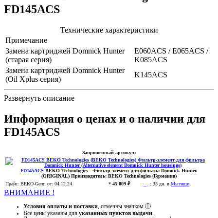
FD145ACS
Технические характеристики
Примечание
Замена картриджей Domnick Hunter
E060ACS / E065ACS /
(старая серия)
K085ACS
Замена картриджей Domnick Hunter
K145ACS
(Oil Xplus серия)
Развернуть описание
Информация о ценах и о наличии для
FD145ACS
Запрошенный артикул:
FD145ACS
BEKO Technologies
- Фильтр-элемент для фильтра Domnick Hunter.
(ORIGINAL)
Производитель:
BEKO Technologies (Германия)
Прайс:
BEKO-Germ
от: 04.12.24
*
45 009 ₽
:
35 дн. в
Мытищи
ВНИМАНИЕ !
Условия оплаты и поставки
, отмечны значком
ⓘ
Все цены указаны для
указанных пунктов выдачи
.