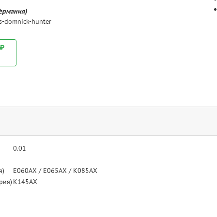
Германия)
es-domnick-hunter
 ₽
0.01
я)
E060AX / E065AX / K085AX
рия)
K145AX