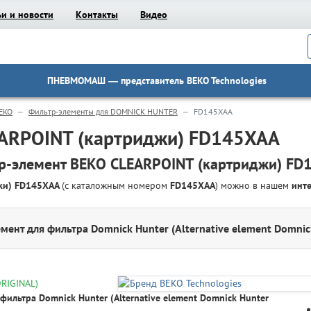
ьи и новости
Контакты
Видео
ПНЕВМОМАШ
— представитель BEKO Technologies
EKO
Фильтр-элементы для DOMNICK HUNTER
FD145XAA
EARPOINT (картриджи) FD145XAA
р-элемент BEKO CLEARPOINT (картриджи) FD
джи) FD145XAA
(с каталожным номером
FD145XAA
) можно в нашем
инт
мент для фильтра Domnick Hunter (Alternative element Domnic
ORIGINAL)
фильтра Domnick Hunter (Alternative element Domnick Hunter