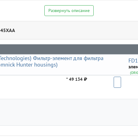
Развернуть описание
D145XAA
FD
элем
(ORI
*
49 134 ₽