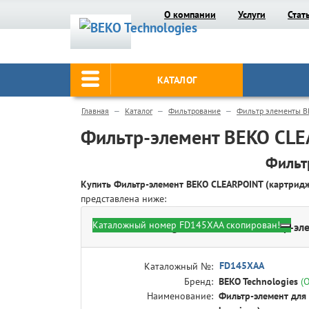
О компании
Услуги
Стат
КАТАЛОГ
Главная
Каталог
Фильтрование
Фильтр элементы B
Фильтр-элемент BEKO CL
Фильт
Купить Фильтр-элемент BEKO CLEARPOINT (картри
представлена ниже:
Каталожный номер FD145XAA скопирован!
BEKO Technologies FD145XAA - Фильтр-эле
FD145XAA
Каталожный №:
Бренд:
BEKO Technologies
(
Наименование:
Фильтр-элемент для 