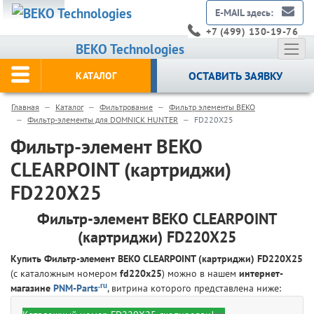
E-MAIL здесь:
+7 (499) 130-19-76
BEKO Technologies
ОСТАВИТЬ ЗАЯВКУ
КАТАЛОГ
Главная
Каталог
Фильтрование
Фильтр элементы BEKO
Фильтр-элементы для DOMNICK HUNTER
FD220X25
Фильтр-элемент BEKO
CLEARPOINT (картриджи)
FD220X25
Фильтр-элемент BEKO CLEARPOINT
(картриджи) FD220X25
Купить Фильтр-элемент BEKO CLEARPOINT (картриджи) FD220X25
(с каталожным номером
fd220x25
) можно в нашем
интернет-
.ru
магазине
PNM-Parts
, витрина которого представлена ниже: