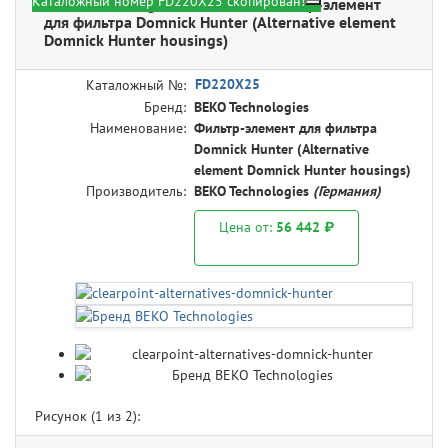
Каталожный номер FD220X25 скопирован!
BEKO Technologies FD220X25 - Фильтр-элемент
для фильтра Domnick Hunter (Alternative element
Domnick Hunter housings)
FD220X25
Каталожный №:
Бренд:
BEKO Technologies
Наименование:
Фильтр-элемент для фильтра
Domnick Hunter (Alternative
element Domnick Hunter housings)
Производитель:
BEKO Technologies
(Германия)
Цена от:
56 442 ₽
Рисунок (
1
из 2):