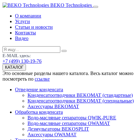
BEKO Technologies
О компании
Услуги
Статьи и новости
Контакты
Видео
E-MAIL здесь:
+7 (499) 130-19-76
КАТАЛОГ
Это основные разделы нашего каталога. Весь каталог можно
посмотреть по
ссылке
Отведение конденсата
Конденсатоотводчики BEKOMAT (стандартные)
Конденсатоотводчики BEKOMAT (специальные)
Аксессуары BEKOMAT
Обработка конденсата
Водо-масляные сепараторы QWIK-PURE
Водо-масляные сепараторы OWAMAT
Деэмульгаторы BEKOSPLIT
Аксессуары OWAMAT