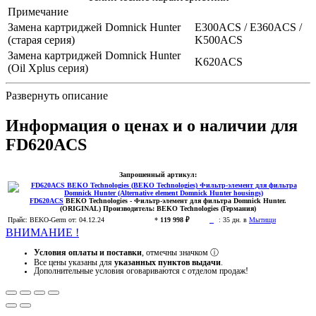
Примечание
Замена картриджей Domnick Hunter
E300ACS / E360ACS /
(старая серия)
K500ACS
Замена картриджей Domnick Hunter
K620ACS
(Oil Xplus серия)
Развернуть описание
Информация о ценах и о наличии для
FD620ACS
Запрошенный артикул:
FD620ACS
BEKO Technologies
- Фильтр-элемент для фильтра Domnick Hunter.
(ORIGINAL)
Производитель:
BEKO Technologies (Германия)
Прайс:
BEKO-Germ
от: 04.12.24
*
119 998 ₽
:
35 дн. в
Мытищи
ВНИМАНИЕ !
Условия оплаты и поставки
, отмечны значком
ⓘ
Все цены указаны для
указанных пунктов выдачи
.
Дополнительные условия оговариваются с отделом продаж!