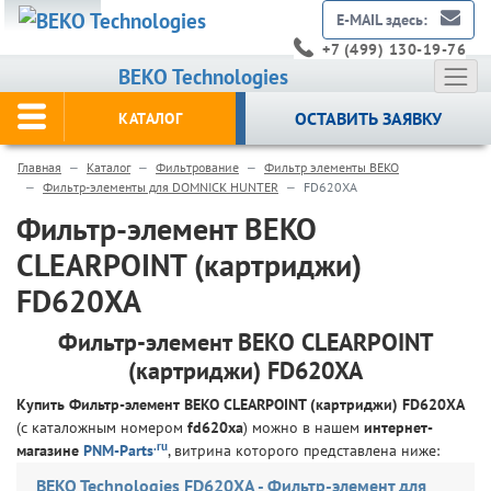
E-MAIL здесь:
+7 (499) 130-19-76
BEKO Technologies
ОСТАВИТЬ ЗАЯВКУ
КАТАЛОГ
Главная
Каталог
Фильтрование
Фильтр элементы BEKO
Фильтр-элементы для DOMNICK HUNTER
FD620XA
Фильтр-элемент BEKO
CLEARPOINT (картриджи)
FD620XA
Фильтр-элемент BEKO CLEARPOINT
(картриджи) FD620XA
Купить Фильтр-элемент BEKO CLEARPOINT (картриджи) FD620XA
(с каталожным номером
fd620xa
) можно в нашем
интернет-
.ru
магазине
PNM-Parts
, витрина которого представлена ниже:
BEKO Technologies FD620XA - Фильтр-элемент для