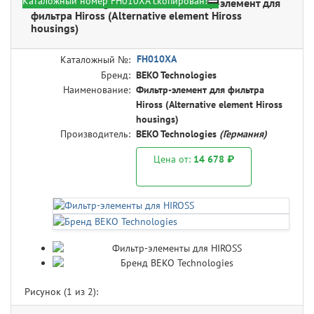
Каталожный номер FH010XA скопирован!
BEKO Technologies FH010XA - Фильтр-элемент для
фильтра Hiross (Alternative element Hiross
housings)
FH010XA
Каталожный №:
Бренд:
BEKO Technologies
Наименование:
Фильтр-элемент для фильтра
Hiross (Alternative element Hiross
housings)
Производитель:
BEKO Technologies
(Германия)
Цена от:
14 678 ₽
Рисунок (
1
из 2):