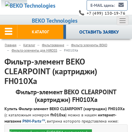
E-MAIL здесь:
+7 (499) 130-19-76
BEKO Technologies
ОСТАВИТЬ ЗАЯВКУ
КАТАЛОГ
Главная
Каталог
Фильтрование
Фильтр элементы BEKO
Фильтр-элементы для HIROSS
FH010Xa
Фильтр-элемент BEKO
CLEARPOINT (картриджи)
FH010Xa
Фильтр-элемент BEKO CLEARPOINT
(картриджи) FH010Xa
Купить Фильтр-элемент BEKO CLEARPOINT (картриджи) FH010Xa
(с каталожным номером
fh010xa
) можно в нашем
интернет-
.ru
магазине
PNM-Parts
, витрина которого представлена ниже: