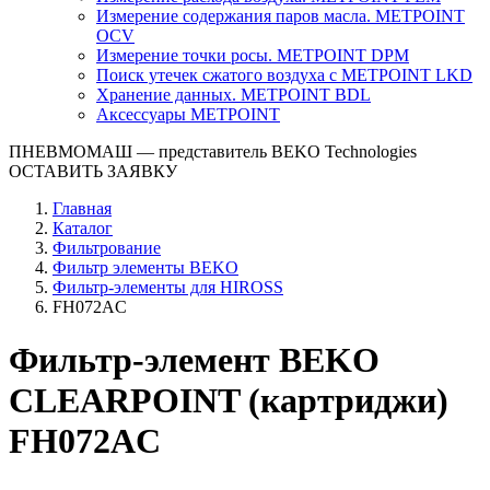
Измерение содержания паров масла. METPOINT
OCV
Измерение точки росы. METPOINT DPM
Поиск утечек сжатого воздуха с METPOINT LKD
Хранение данных. METPOINT BDL
Аксессуары METPOINT
ПНЕВМОМАШ
— представитель BEKO Technologies
ОСТАВИТЬ ЗАЯВКУ
Главная
Каталог
Фильтрование
Фильтр элементы BEKO
Фильтр-элементы для HIROSS
FH072AC
Фильтр-элемент BEKO
CLEARPOINT (картриджи)
FH072AC