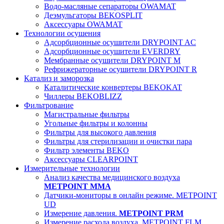
Водо-масляные сепараторы OWAMAT
Деэмульгаторы BEKOSPLIT
Аксессуары OWAMAT
Технологии осушения
Адсорбционные осушители DRYPOINT AC
Адсорбционные осушители EVERDRY
Мембранные осушители DRYPOINT M
Рефрижераторные осушители DRYPOINT R
Катализ и заморозка
Каталитические конвертеры BEKOKAT
Чиллеры BEKOBLIZZ
Фильтрование
Магистральные фильтры
Угольные фильтры и колонны
Фильтры для высокого давления
Фильтры для стерилизации и очистки пара
Фильтр элементы BEKO
Аксессуары CLEARPOINT
Измерительные технологии
Анализ качества медицинского воздуха
METPOINT MMA
Датчики-мониторы в онлайн режиме. METPOINT
UD
Измерение давления.
METPOINT PRM
Измерение расхода воздуха. METPOINT FLM