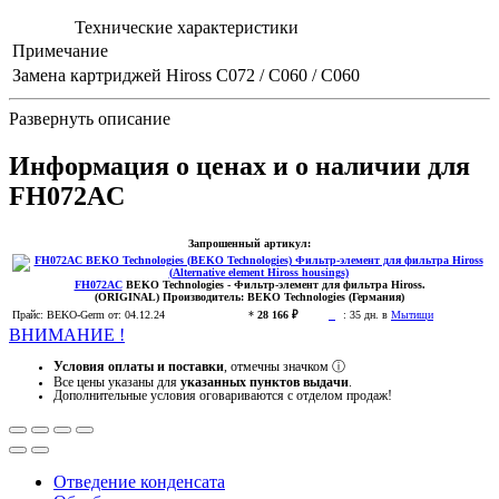
Технические характеристики
Примечание
Замена картриджей Hiross
C072 / C060 / C060
Развернуть описание
Информация о ценах и о наличии для
FH072AC
Запрошенный артикул:
FH072AC
BEKO Technologies
- Фильтр-элемент для фильтра Hiross.
(ORIGINAL)
Производитель:
BEKO Technologies (Германия)
Прайс:
BEKO-Germ
от: 04.12.24
*
28 166 ₽
:
35 дн. в
Мытищи
ВНИМАНИЕ !
Условия оплаты и поставки
, отмечны значком
ⓘ
Все цены указаны для
указанных пунктов выдачи
.
Дополнительные условия оговариваются с отделом продаж!
Отведение конденсата