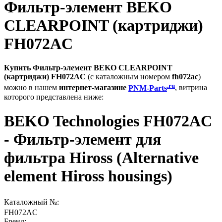
Фильтр-элемент BEKO
CLEARPOINT (картриджи)
FH072AC
Купить Фильтр-элемент BEKO CLEARPOINT
(картриджи) FH072AC
(с каталожным номером
fh072ac
)
.ru
можно в нашем
интернет-магазине
PNM-Parts
, витрина
которого представлена ниже:
BEKO Technologies FH072AC
- Фильтр-элемент для
фильтра Hiross (Alternative
element Hiross housings)
Каталожный №:
FH072AC
Бренд: