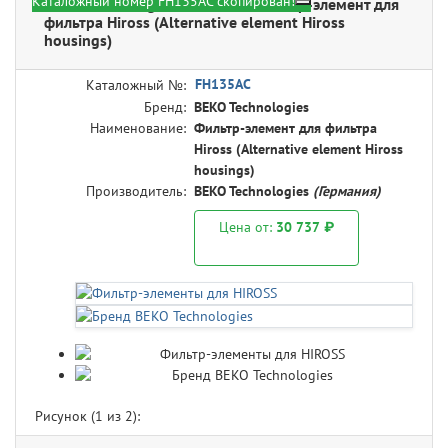
Каталожный номер FH135AC скопирован!
BEKO Technologies FH135AC - Фильтр-элемент для
фильтра Hiross (Alternative element Hiross
housings)
FH135AC
Каталожный №:
Бренд:
BEKO Technologies
Наименование:
Фильтр-элемент для фильтра
Hiross (Alternative element Hiross
housings)
Производитель:
BEKO Technologies
(Германия)
Цена от:
30 737 ₽
Рисунок (
1
из 2):