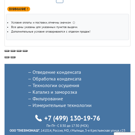
ВНИМАНИЕ !
Условия оплаты и поставки
, отмечны значком
ⓘ
Все цены указаны для
указанных пунктов выдачи
.
Дополнительные условия оговариваются с отделом продаж!
Отведение конденсата
Обработка конденсата
Технологии осушения
Катализ и заморозка
Фильтрование
Измерительные технологии
+7 (499) 130-19-76
Пн-Пт - C 8:30 до 17:30 (МСК)
ООО "ПНЕВМОМАШ"
, 141014, Россия, МО, г.Мытищи, 3-я Крестьянская улица, с23