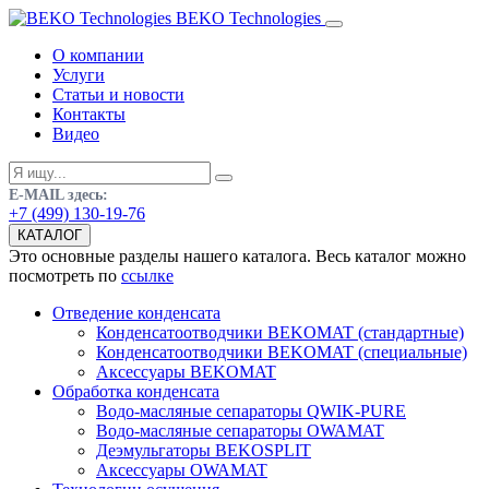
BEKO Technologies
О компании
Услуги
Статьи и новости
Контакты
Видео
E-MAIL здесь:
+7 (499) 130-19-76
КАТАЛОГ
Это основные разделы нашего каталога. Весь каталог можно
посмотреть по
ссылке
Отведение конденсата
Конденсатоотводчики BEKOMAT (стандартные)
Конденсатоотводчики BEKOMAT (специальные)
Аксессуары BEKOMAT
Обработка конденсата
Водо-масляные сепараторы QWIK-PURE
Водо-масляные сепараторы OWAMAT
Деэмульгаторы BEKOSPLIT
Аксессуары OWAMAT