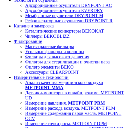
Технологии осушения
Адсорбционные осушители DRYPOINT AC
Адсорбционные осушители EVERDRY
Мембранные осушители DRYPOINT M
Рефрижераторные осушители DRYPOINT R
Катализ и заморозка
Каталитические конвертеры BEKOKAT
Чиллеры BEKOBLIZZ
Фильтрование
Магистральные фильтры
Угольные фильтры и колонны
Фильтры для высокого давления
Фильтры для стерилизации и очистки пара
Фильтр элементы BEKO
Аксессуары CLEARPOINT
Измерительные технологии
Анализ качества медицинского воздуха
METPOINT MMA
Датчики-мониторы в онлайн режиме. METPOINT
UD
Измерение давления.
METPOINT PRM
Измерение расхода воздуха. METPOINT FLM
Измерение содержания паров масла. METPOINT
OCV
Измерение точки росы. METPOINT DPM