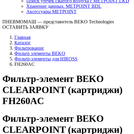
Поиск утечек сжатого воздуха с METPOINT LKD
Хранение данных. METPOINT BDL
Аксессуары METPOINT
ПНЕВМОМАШ
— представитель BEKO Technologies
ОСТАВИТЬ ЗАЯВКУ
Главная
Каталог
Фильтрование
Фильтр элементы BEKO
Фильтр-элементы для HIROSS
FH260AC
Фильтр-элемент BEKO
CLEARPOINT (картриджи)
FH260AC
Фильтр-элемент BEKO
CLEARPOINT (картриджи)