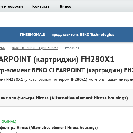
ьи и новости
Контакты
Видео
ПНЕВМОМАШ
— представитель BEKO Technologies
EKO
Фильтр-элементы для HIROSS
FH280X1
ARPOINT (картриджи) FH280X1
р-элемент BEKO CLEARPOINT (картриджи) F
джи) FH280X1
(с каталожным номером
fh280x1
) можно в нашем
интерн
нт для фильтра Hiross (Alternative element Hiross housings)
ORIGINAL)
ильтра Hiross (Alternative element Hiross housings)