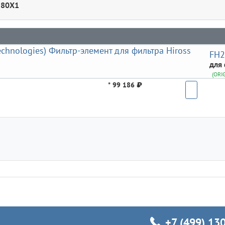
280X1
FH2
для 
(ORI
*
99 186 ₽
+7 (499) 13