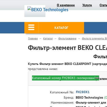
О компании
Услуги
Стат
КАТАЛОГ
Главная
Каталог
Фильтрование
Фильтр элементы B
Фильтр-элемент BEKO CLE
Фильт
Купить Фильтр-элемент BEKO CLEARPOINT (картри
представлена ниже:
Каталожный номер FH280X1 скопирован!
BEKO Technologies FH280X1 - Фильтр-элеме
FH280X1
Каталожный №:
Бренд:
BEKO Technologies
(
Наименование:
Фильтр-элемент для ф