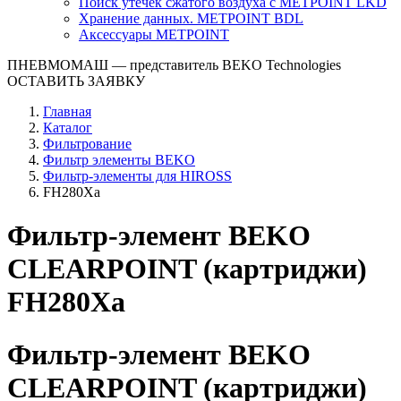
Поиск утечек сжатого воздуха с METPOINT LKD
Хранение данных. METPOINT BDL
Аксессуары METPOINT
ПНЕВМОМАШ
— представитель BEKO Technologies
ОСТАВИТЬ ЗАЯВКУ
Главная
Каталог
Фильтрование
Фильтр элементы BEKO
Фильтр-элементы для HIROSS
FH280Xa
Фильтр-элемент BEKO
CLEARPOINT (картриджи)
FH280Xa
Фильтр-элемент BEKO
CLEARPOINT (картриджи)