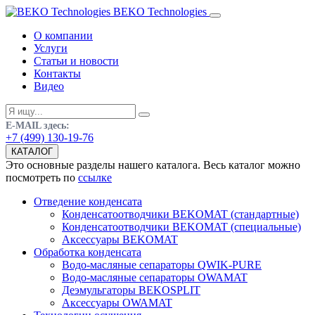
BEKO Technologies
О компании
Услуги
Статьи и новости
Контакты
Видео
E-MAIL здесь:
+7 (499) 130-19-76
КАТАЛОГ
Это основные разделы нашего каталога. Весь каталог можно
посмотреть по
ссылке
Отведение конденсата
Конденсатоотводчики BEKOMAT (стандартные)
Конденсатоотводчики BEKOMAT (специальные)
Аксессуары BEKOMAT
Обработка конденсата
Водо-масляные сепараторы QWIK-PURE
Водо-масляные сепараторы OWAMAT
Деэмульгаторы BEKOSPLIT
Аксессуары OWAMAT