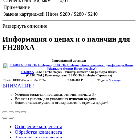
Степень очистки, мкм
0,01
Примечание
Замена картриджей Hiross
S280 / S280 / S240
Развернуть описание
Информация о ценах и о наличии для
FH280XA
Запрошенный артикул:
FH280XA
BEKO Technologies
- Фильтр-элемент для фильтра Hiross.
(ORIGINAL)
Производитель:
BEKO Technologies (Германия)
Прайс:
BEKO-Germ
от: 04.12.24
*
100 007 ₽
:
35 дн. в
Мытищи
ВНИМАНИЕ !
Условия оплаты и поставки
, отмечны значком
ⓘ
Все цены указаны для
указанных пунктов выдачи
.
Дополнительные условия оговариваются с отделом продаж!
Отведение конденсата
Обработка конденсата
Технологии осушения