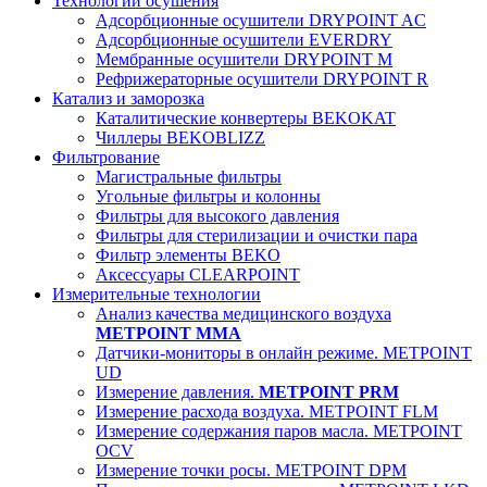
Технологии осушения
Адсорбционные осушители DRYPOINT AC
Адсорбционные осушители EVERDRY
Мембранные осушители DRYPOINT M
Рефрижераторные осушители DRYPOINT R
Катализ и заморозка
Каталитические конвертеры BEKOKAT
Чиллеры BEKOBLIZZ
Фильтрование
Магистральные фильтры
Угольные фильтры и колонны
Фильтры для высокого давления
Фильтры для стерилизации и очистки пара
Фильтр элементы BEKO
Аксессуары CLEARPOINT
Измерительные технологии
Анализ качества медицинского воздуха
METPOINT MMA
Датчики-мониторы в онлайн режиме. METPOINT
UD
Измерение давления.
METPOINT PRM
Измерение расхода воздуха. METPOINT FLM
Измерение содержания паров масла. METPOINT
OCV
Измерение точки росы. METPOINT DPM