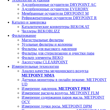
Технологии осушения
Адсорбционные осушители DRYPOINT AC
Адсорбционные осушители EVERDRY
Мембранные осушители DRYPOINT M
Рефрижераторные осушители DRYPOINT R
Катализ и заморозка
Каталитические конвертеры BEKOKAT
Чиллеры BEKOBLIZZ
Фильтрование
Магистральные фильтры
Угольные фильтры и колонны
Фильтры для высокого давления
Фильтры для стерилизации и очистки пара
Фильтр элементы BEKO
Аксессуары CLEARPOINT
Измерительные технологии
Анализ качества медицинского воздуха
METPOINT MMA
Датчики-мониторы в онлайн режиме. METPOINT
UD
Измерение давления.
METPOINT PRM
Измерение расхода воздуха. METPOINT FLM
Измерение содержания паров масла. METPOINT
OCV
Измерение точки росы. METPOINT DPM