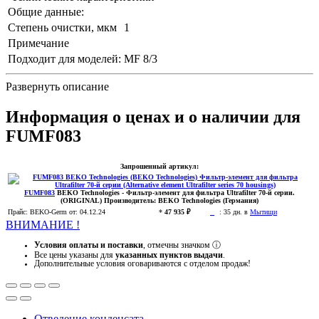
Общие данные:
Степень очистки, мкм
1
Примечание
Подходит для моделей:
MF 8/3
Развернуть описание
Информация о ценах и о наличии для
FUMF083
Запрошенный артикул:
FUMF083
BEKO Technologies
- Фильтр-элемент для фильтра Ultrafilter 70-й серии.
(ORIGINAL)
Производитель:
BEKO Technologies (Германия)
Прайс:
BEKO-Germ
от: 04.12.24
*
47 935 ₽
:
35 дн. в
Мытищи
ВНИМАНИЕ !
Условия оплаты и поставки
, отмечны значком
ⓘ
Все цены указаны для
указанных пунктов выдачи
.
Дополнительные условия оговариваются с отделом продаж!
Отведение конденсата