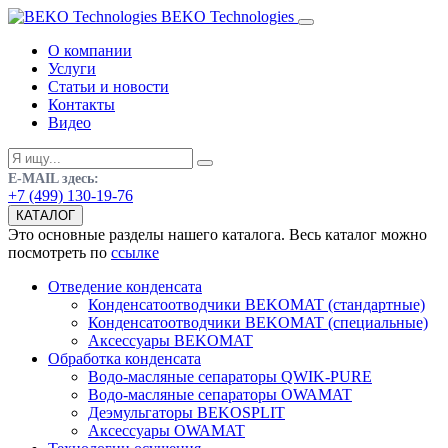
BEKO Technologies
О компании
Услуги
Статьи и новости
Контакты
Видео
E-MAIL здесь:
+7 (499) 130-19-76
КАТАЛОГ
Это основные разделы нашего каталога. Весь каталог можно
посмотреть по
ссылке
Отведение конденсата
Конденсатоотводчики BEKOMAT (стандартные)
Конденсатоотводчики BEKOMAT (специальные)
Аксессуары BEKOMAT
Обработка конденсата
Водо-масляные сепараторы QWIK-PURE
Водо-масляные сепараторы OWAMAT
Деэмульгаторы BEKOSPLIT
Аксессуары OWAMAT