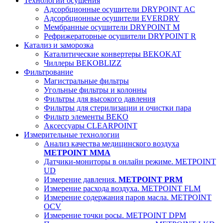
Технологии осушения
Адсорбционные осушители DRYPOINT AC
Адсорбционные осушители EVERDRY
Мембранные осушители DRYPOINT M
Рефрижераторные осушители DRYPOINT R
Катализ и заморозка
Каталитические конвертеры BEKOKAT
Чиллеры BEKOBLIZZ
Фильтрование
Магистральные фильтры
Угольные фильтры и колонны
Фильтры для высокого давления
Фильтры для стерилизации и очистки пара
Фильтр элементы BEKO
Аксессуары CLEARPOINT
Измерительные технологии
Анализ качества медицинского воздуха
METPOINT MMA
Датчики-мониторы в онлайн режиме. METPOINT
UD
Измерение давления.
METPOINT PRM
Измерение расхода воздуха. METPOINT FLM
Измерение содержания паров масла. METPOINT
OCV
Измерение точки росы. METPOINT DPM