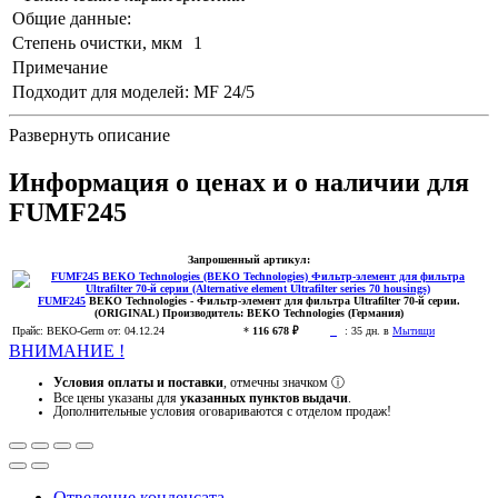
Общие данные:
Степень очистки, мкм
1
Примечание
Подходит для моделей:
MF 24/5
Развернуть описание
Информация о ценах и о наличии для
FUMF245
Запрошенный артикул:
FUMF245
BEKO Technologies
- Фильтр-элемент для фильтра Ultrafilter 70-й серии.
(ORIGINAL)
Производитель:
BEKO Technologies (Германия)
Прайс:
BEKO-Germ
от: 04.12.24
*
116 678 ₽
:
35 дн. в
Мытищи
ВНИМАНИЕ !
Условия оплаты и поставки
, отмечны значком
ⓘ
Все цены указаны для
указанных пунктов выдачи
.
Дополнительные условия оговариваются с отделом продаж!
Отведение конденсата