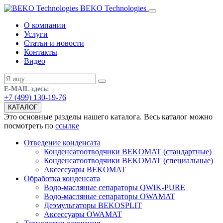
BEKO Technologies
О компании
Услуги
Статьи и новости
Контакты
Видео
E-MAIL здесь:
+7 (499) 130-19-76
КАТАЛОГ
Это основные разделы нашего каталога. Весь каталог можно
посмотреть по
ссылке
Отведение конденсата
Конденсатоотводчики BEKOMAT (стандартные)
Конденсатоотводчики BEKOMAT (специальные)
Аксессуары BEKOMAT
Обработка конденсата
Водо-масляные сепараторы QWIK-PURE
Водо-масляные сепараторы OWAMAT
Деэмульгаторы BEKOSPLIT
Аксессуары OWAMAT