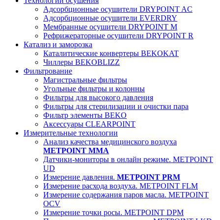
Технологии осушения
Адсорбционные осушители DRYPOINT AC
Адсорбционные осушители EVERDRY
Мембранные осушители DRYPOINT M
Рефрижераторные осушители DRYPOINT R
Катализ и заморозка
Каталитические конвертеры BEKOKAT
Чиллеры BEKOBLIZZ
Фильтрование
Магистральные фильтры
Угольные фильтры и колонны
Фильтры для высокого давления
Фильтры для стерилизации и очистки пара
Фильтр элементы BEKO
Аксессуары CLEARPOINT
Измерительные технологии
Анализ качества медицинского воздуха
METPOINT MMA
Датчики-мониторы в онлайн режиме. METPOINT
UD
Измерение давления.
METPOINT PRM
Измерение расхода воздуха. METPOINT FLM
Измерение содержания паров масла. METPOINT
OCV
Измерение точки росы. METPOINT DPM