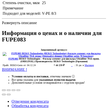
Степень очистки, мкм
25
Примечание
Подходит для моделей:
V-PE 8/3
Развернуть описание
Информация о ценах и о наличии для
FUPE083
Запрошенный артикул:
FUPE083
BEKO Technologies
- Фильтр-элемент для фильтра Ultrafilter 70-й серии.
(ORIGINAL)
Производитель:
BEKO Technologies (Германия)
Прайс:
BEKO-Germ
от: 04.12.24
*
44 259 ₽
:
35 дн. в
Мытищи
ВНИМАНИЕ !
Условия оплаты и поставки
, отмечны значком
ⓘ
Все цены указаны для
указанных пунктов выдачи
.
Дополнительные условия оговариваются с отделом продаж!
Отведение конденсата
Обработка конденсата