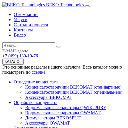
BEKO Technologies
О компании
Услуги
Статьи и новости
Контакты
Видео
E-MAIL здесь:
+7 (499) 130-19-76
КАТАЛОГ
Это основные разделы нашего каталога. Весь каталог можно
посмотреть по
ссылке
Отведение конденсата
Конденсатоотводчики BEKOMAT (стандартные)
Конденсатоотводчики BEKOMAT (специальные)
Аксессуары BEKOMAT
Обработка конденсата
Водо-масляные сепараторы QWIK-PURE
Водо-масляные сепараторы OWAMAT
Деэмульгаторы BEKOSPLIT
Аксессуары OWAMAT