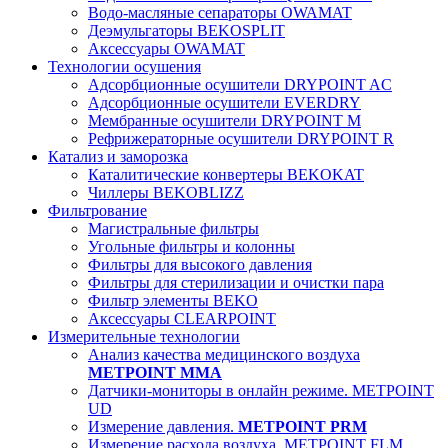
Водо-масляные сепараторы OWAMAT
Деэмульгаторы BEKOSPLIT
Аксессуары OWAMAT
Технологии осушения
Адсорбционные осушители DRYPOINT AC
Адсорбционные осушители EVERDRY
Мембранные осушители DRYPOINT M
Рефрижераторные осушители DRYPOINT R
Катализ и заморозка
Каталитические конвертеры BEKOKAT
Чиллеры BEKOBLIZZ
Фильтрование
Магистральные фильтры
Угольные фильтры и колонны
Фильтры для высокого давления
Фильтры для стерилизации и очистки пара
Фильтр элементы BEKO
Аксессуары CLEARPOINT
Измерительные технологии
Анализ качества медицинского воздуха
METPOINT MMA
Датчики-мониторы в онлайн режиме. METPOINT
UD
Измерение давления.
METPOINT PRM
Измерение расхода воздуха. METPOINT FLM