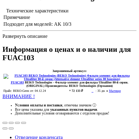
Технические характеристики
Примечание
Подходит для моделей:
AK 10/3
Развернуть описание
Информация о ценах и о наличии для
FUAC103
Запрошенный артикул:
FUAC103
BEKO Technologies
- Фильтр-элемент для фильтра Ultrafilter 80-й серии.
(ORIGINAL)
Производитель:
BEKO Technologies (Германия)
Прайс:
BEKO-Germ
от: 04.12.24
*
72 133 ₽
:
35 дн. в
Мытищи
ВНИМАНИЕ !
Условия оплаты и поставки
, отмечны значком
ⓘ
Все цены указаны для
указанных пунктов выдачи
.
Дополнительные условия оговариваются с отделом продаж!
Отведение конденсата