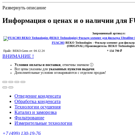
Развернуть описание
Информация о ценах и о наличии для 
Запрошенный артикул:
FUAC303
BEKO Technologies
- Фильтр-элемент для фильтра U
(ORIGINAL)
Производитель:
BEKO Technologies
Прайс:
BEKO-Germ
от: 04.12.24
*
134 790 ₽
ВНИМАНИЕ !
Условия оплаты и поставки
, отмечны значком
ⓘ
Все цены указаны для
указанных пунктов выдачи
.
Дополнительные условия оговариваются с отделом продаж!
Отведение конденсата
Обработка конденсата
Технологии осушения
Катализ и заморозка
Фильтрование
Измерительные технологии
+7 (499) 130-19-76