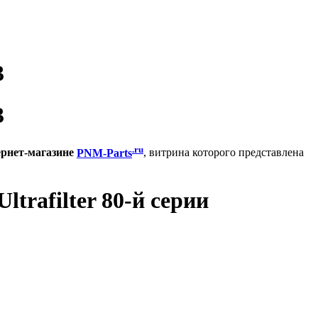
3
3
.ru
ернет-магазине
PNM-Parts
, витрина которого представлена
trafilter 80-й серии