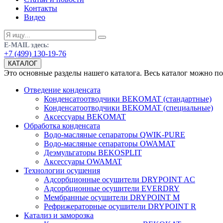
Контакты
Видео
E-MAIL здесь:
+7 (499) 130-19-76
КАТАЛОГ
Это основные разделы нашего каталога. Весь каталог можно п
Отведение конденсата
Конденсатоотводчики BEKOMAT (стандартные)
Конденсатоотводчики BEKOMAT (специальные)
Аксессуары BEKOMAT
Обработка конденсата
Водо-масляные сепараторы QWIK-PURE
Водо-масляные сепараторы OWAMAT
Деэмульгаторы BEKOSPLIT
Аксессуары OWAMAT
Технологии осушения
Адсорбционные осушители DRYPOINT AC
Адсорбционные осушители EVERDRY
Мембранные осушители DRYPOINT M
Рефрижераторные осушители DRYPOINT R
Катализ и заморозка