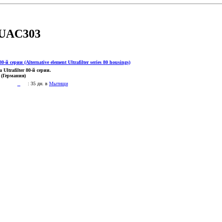
FUAC303
ltrafilter 80-й серии.
 (Германия)
:
35 дн. в
Мытищи