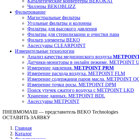
Каталитические конвертеры BEKOKAT
Чиллеры BEKOBLIZZ
Фильтрование
Магистральные фильтры
Угольные фильтры и колонны
Фильтры для высокого давления
Фильтры для стерилизации и очистки пара
Фильтр элементы BEKO
Аксессуары CLEARPOINT
Измерительные технологии
Анализ качества медицинского воздуха
METPOIN
Датчики-мониторы в онлайн режиме. METPOINT 
Измерение давления.
METPOINT PRM
Измерение расхода воздуха. METPOINT FLM
Измерение содержания паров масла. METPOINT O
Измерение точки росы. METPOINT DPM
Поиск утечек сжатого воздуха с METPOINT LKD
Хранение данных. METPOINT BDL
Аксессуары METPOINT
ПНЕВМОМАШ
— представитель BEKO Technologies
ОСТАВИТЬ ЗАЯВКУ
Главная
Каталог