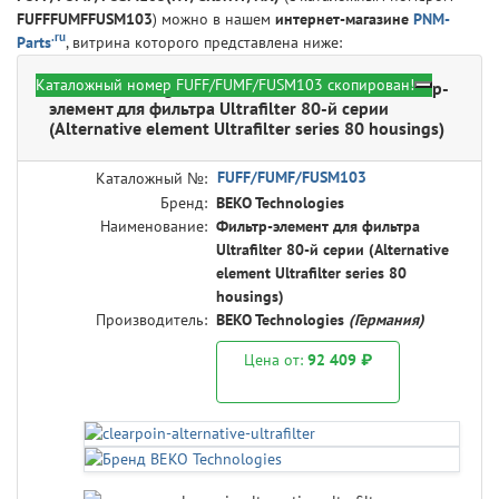
FUFFFUMFFUSM103
) можно в нашем
интернет-магазине
PNM-
.ru
Parts
, витрина которого представлена ниже:
Каталожный номер FUFF/FUMF/FUSM103 скопирован!
BEKO Technologies FUFF/FUMF/FUSM103 - Фильтр-
элемент для фильтра Ultrafilter 80-й серии
(Alternative element Ultrafilter series 80 housings)
FUFF/FUMF/FUSM103
Каталожный №:
Бренд:
BEKO Technologies
Наименование:
Фильтр-элемент для фильтра
Ultrafilter 80-й серии (Alternative
element Ultrafilter series 80
housings)
Производитель:
BEKO Technologies
(Германия)
Цена от:
92 409 ₽