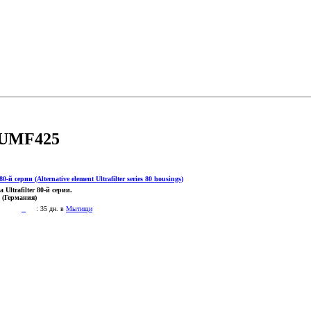
FUMF425
Ultrafilter 80-й серии.
 (Германия)
:
35 дн. в
Мытищи