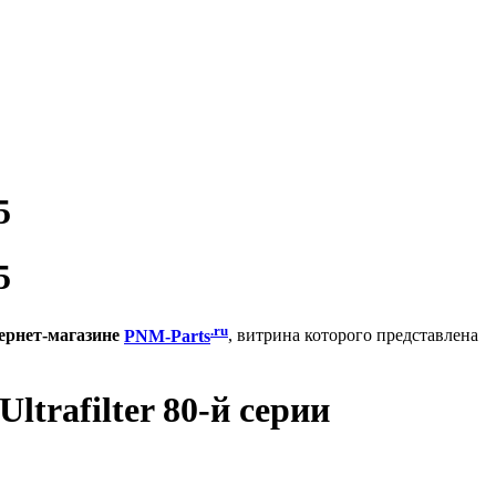
5
5
.ru
ернет-магазине
PNM-Parts
, витрина которого представлена
trafilter 80-й серии