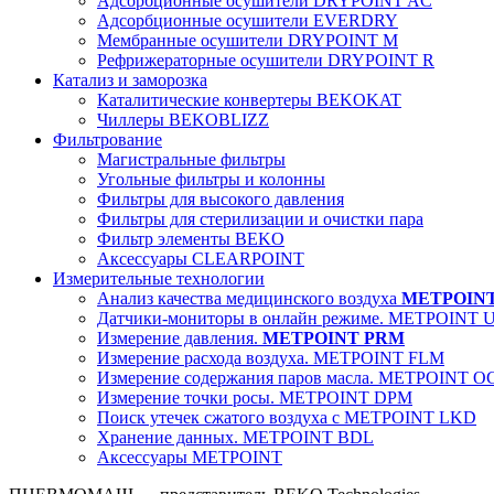
Адсорбционные осушители DRYPOINT AC
Адсорбционные осушители EVERDRY
Мембранные осушители DRYPOINT M
Рефрижераторные осушители DRYPOINT R
Катализ и заморозка
Каталитические конвертеры BEKOKAT
Чиллеры BEKOBLIZZ
Фильтрование
Магистральные фильтры
Угольные фильтры и колонны
Фильтры для высокого давления
Фильтры для стерилизации и очистки пара
Фильтр элементы BEKO
Аксессуары CLEARPOINT
Измерительные технологии
Анализ качества медицинского воздуха
METPOIN
Датчики-мониторы в онлайн режиме. METPOINT 
Измерение давления.
METPOINT PRM
Измерение расхода воздуха. METPOINT FLM
Измерение содержания паров масла. METPOINT O
Измерение точки росы. METPOINT DPM
Поиск утечек сжатого воздуха с METPOINT LKD
Хранение данных. METPOINT BDL
Аксессуары METPOINT