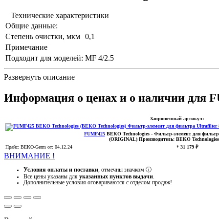
Технические характеристики
Общие данные:
Степень очистки, мкм
0,1
Примечание
Подходит для моделей:
MF 4/2.5
Развернуть описание
Информация о ценах и о наличии для 
Запрошенный артикул:
FUMF425
BEKO Technologies
- Фильтр-элемент для фильтра 
(ORIGINAL)
Производитель:
BEKO Technologies
Прайс:
BEKO-Germ
от: 04.12.24
*
31 179 ₽
ВНИМАНИЕ !
Условия оплаты и поставки
, отмечны значком
ⓘ
Все цены указаны для
указанных пунктов выдачи
.
Дополнительные условия оговариваются с отделом продаж!