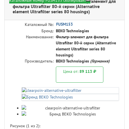
Каталожный номер FUSM153 скопирован!
BEKO Technologies FUSM153 - Фильтр-элемент для
фильтра Ultrafilter 80-й серии (Alternative
element Ultrafilter series 80 housings)
FUSM153
Каталожный №:
Бренд:
BEKO Technologies
Наименование:
Фильтр-элемент для фильтра
Ultrafilter 80-й серии (Alternative
element Ultrafilter series 80
housings)
Производитель:
BEKO Technologies
(Германия)
Цена от:
89 113 ₽
Рисунок (
1
из 2):