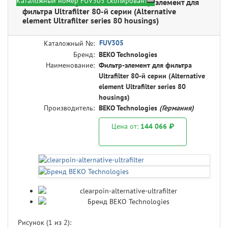
Каталожный номер FUV305 скопирован!
BEKO Technologies FUV305 - Фильтр-элемент для
фильтра Ultrafilter 80-й серии (Alternative
element Ultrafilter series 80 housings)
FUV305
Каталожный №:
Бренд:
BEKO Technologies
Наименование:
Фильтр-элемент для фильтра
Ultrafilter 80-й серии (Alternative
element Ultrafilter series 80
housings)
Производитель:
BEKO Technologies
(Германия)
Цена от:
144 066 ₽
Рисунок (
1
из 2):