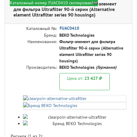
Каталожный номер FUAC0410 скопирован!
BEKO Technologies FUAC0410 - Фильтр-элемент
для фильтра Ultrafilter 90-й серии (Alternative
element Ultrafilter series 90 housings)
FUAC0410
Каталожный №:
Бренд:
BEKO Technologies
Наименование:
Фильтр-элемент для фильтра
Ultrafilter 90-й серии (Alternative
element Ultrafilter series 90
housings)
Производитель:
BEKO Technologies
(Германия)
Цена от:
23 427 ₽
Рисунок (
1
из 2):