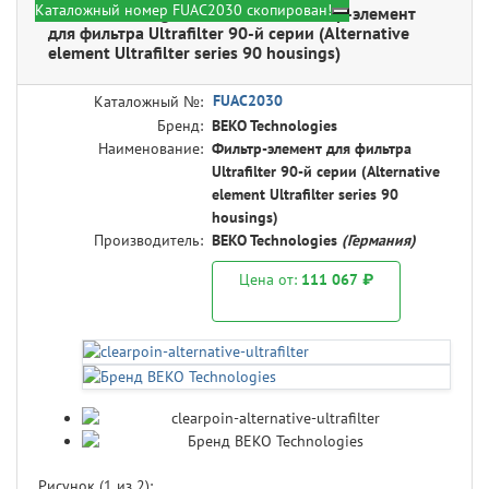
Каталожный номер FUAC2030 скопирован!
BEKO Technologies FUAC2030 - Фильтр-элемент
для фильтра Ultrafilter 90-й серии (Alternative
element Ultrafilter series 90 housings)
FUAC2030
Каталожный №:
Бренд:
BEKO Technologies
Наименование:
Фильтр-элемент для фильтра
Ultrafilter 90-й серии (Alternative
element Ultrafilter series 90
housings)
Производитель:
BEKO Technologies
(Германия)
Цена от:
111 067 ₽
Рисунок (
1
из 2):