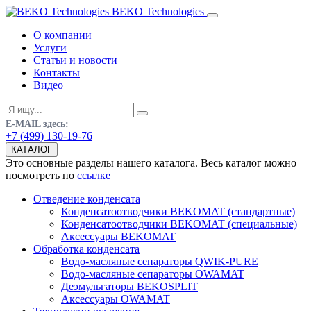
BEKO Technologies
О компании
Услуги
Статьи и новости
Контакты
Видео
E-MAIL здесь:
+7 (499) 130-19-76
КАТАЛОГ
Это основные разделы нашего каталога. Весь каталог можно
посмотреть по
ссылке
Отведение конденсата
Конденсатоотводчики BEKOMAT (стандартные)
Конденсатоотводчики BEKOMAT (специальные)
Аксессуары BEKOMAT
Обработка конденсата
Водо-масляные сепараторы QWIK-PURE
Водо-масляные сепараторы OWAMAT
Деэмульгаторы BEKOSPLIT
Аксессуары OWAMAT