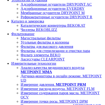
Технологии осушения
Адсорбционные осушители DRYPOINT AC
Адсорбционные осушители EVERDRY
Мембранные осушители DRYPOINT M
Рефрижераторные осушители DRYPOINT R
Катализ и заморозка
Каталитические конвертеры BEKOKAT
Чиллеры BEKOBLIZZ
Фильтрование
Магистральные фильтры
Угольные фильтры и колонны
Фильтры для высокого давления
Фильтры для стерилизации и очистки пара
Фильтр элементы BEKO
Аксессуары CLEARPOINT
Измерительные технологии
Анализ качества медицинского воздуха
METPOINT MMA
Датчики-мониторы в онлайн режиме. METPOINT
UD
Измерение давления.
METPOINT PRM
Измерение расхода воздуха. METPOINT FLM
Измерение содержания паров масла. METPOINT
OCV
Измерение точки росы. METPOINT DPM