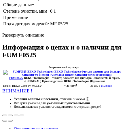
Общие данные:
Степень очистки, мкм
0,1
Примечание
Подходит для моделей:
MF 05/25
Развернуть описание
Информация о ценах и о наличии для
FUMF0525
Запрошенный артикул:
FUMF0525
BEKO Technologies
- Фильтр-элемент для фильтра Ultrafilter 90-й серии.
(ORIGINAL)
Производитель:
BEKO Technologies (Германия)
Прайс:
BEKO-Germ
от: 04.12.24
*
35 439 ₽
:
35 дн. в
Мытищи
ВНИМАНИЕ !
Условия оплаты и поставки
, отмечны значком
ⓘ
Все цены указаны для
указанных пунктов выдачи
.
Дополнительные условия оговариваются с отделом продаж!
Отведение конденсата