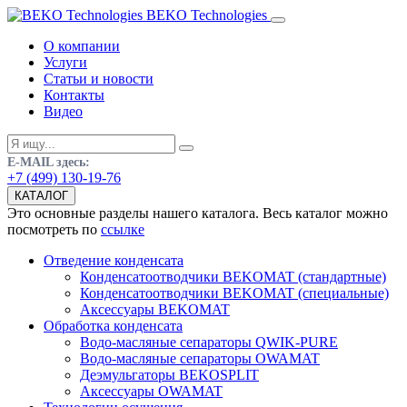
BEKO Technologies
О компании
Услуги
Статьи и новости
Контакты
Видео
E-MAIL здесь:
+7 (499) 130-19-76
КАТАЛОГ
Это основные разделы нашего каталога. Весь каталог можно
посмотреть по
ссылке
Отведение конденсата
Конденсатоотводчики BEKOMAT (стандартные)
Конденсатоотводчики BEKOMAT (специальные)
Аксессуары BEKOMAT
Обработка конденсата
Водо-масляные сепараторы QWIK-PURE
Водо-масляные сепараторы OWAMAT
Деэмульгаторы BEKOSPLIT
Аксессуары OWAMAT