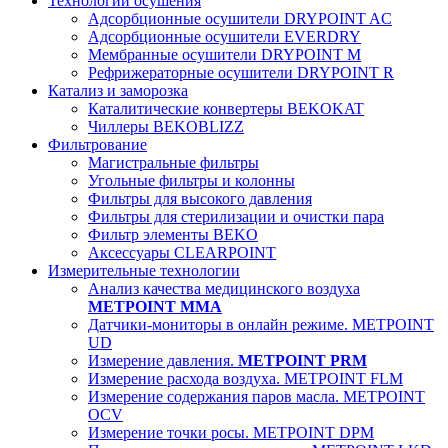
Технологии осушения
Адсорбционные осушители DRYPOINT AC
Адсорбционные осушители EVERDRY
Мембранные осушители DRYPOINT M
Рефрижераторные осушители DRYPOINT R
Катализ и заморозка
Каталитические конвертеры BEKOKAT
Чиллеры BEKOBLIZZ
Фильтрование
Магистральные фильтры
Угольные фильтры и колонны
Фильтры для высокого давления
Фильтры для стерилизации и очистки пара
Фильтр элементы BEKO
Аксессуары CLEARPOINT
Измерительные технологии
Анализ качества медицинского воздуха
METPOINT MMA
Датчики-мониторы в онлайн режиме. METPOINT
UD
Измерение давления.
METPOINT PRM
Измерение расхода воздуха. METPOINT FLM
Измерение содержания паров масла. METPOINT
OCV
Измерение точки росы. METPOINT DPM