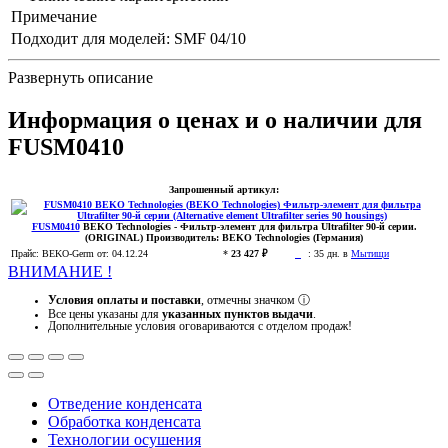
Примечание
Подходит для моделей:
SMF 04/10
Развернуть описание
Информация о ценах и о наличии для
FUSM0410
Запрошенный артикул:
FUSM0410
BEKO Technologies
- Фильтр-элемент для фильтра Ultrafilter 90-й серии.
(ORIGINAL)
Производитель:
BEKO Technologies (Германия)
Прайс:
BEKO-Germ
от: 04.12.24
*
23 427 ₽
:
35 дн. в
Мытищи
ВНИМАНИЕ !
Условия оплаты и поставки
, отмечны значком
ⓘ
Все цены указаны для
указанных пунктов выдачи
.
Дополнительные условия оговариваются с отделом продаж!
Отведение конденсата
Обработка конденсата
Технологии осушения