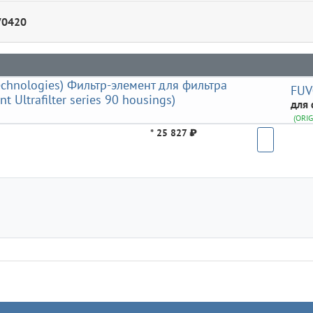
V0420
FUV
для 
(ORIG
*
25 827 ₽