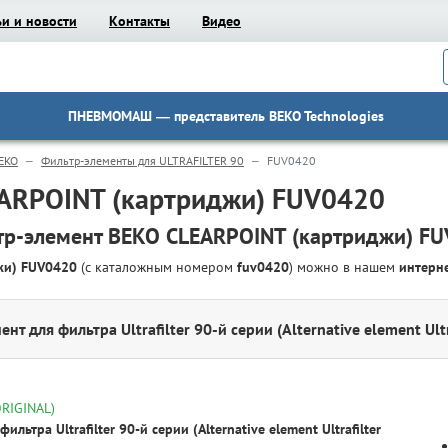
ьи и новости
Контакты
Видео
ПНЕВМОМАШ
— представитель BEKO Technologies
EKO
Фильтр-элементы для ULTRAFILTER 90
FUV0420
ARPOINT (картриджи) FUV0420
р-элемент BEKO CLEARPOINT (картриджи) F
джи) FUV0420
(с каталожным номером
fuv0420
) можно в нашем
интерн
 для фильтра Ultrafilter 90-й серии (Alternative element Ultra
ORIGINAL)
ильтра Ultrafilter 90-й серии (Alternative element Ultrafilter