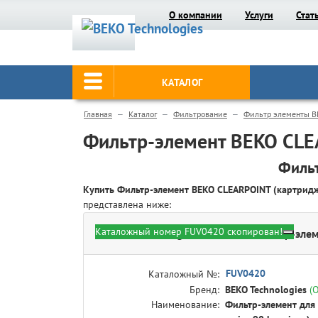
О компании
Услуги
Стат
КАТАЛОГ
Главная
Каталог
Фильтрование
Фильтр элементы B
Фильтр-элемент BEKO CLE
Фильт
Купить Фильтр-элемент BEKO CLEARPOINT (картри
представлена ниже:
Каталожный номер FUV0420 скопирован!
BEKO Technologies FUV0420 - Фильтр-элемент
FUV0420
Каталожный №:
Бренд:
BEKO Technologies
(
Наименование:
Фильтр-элемент для ф