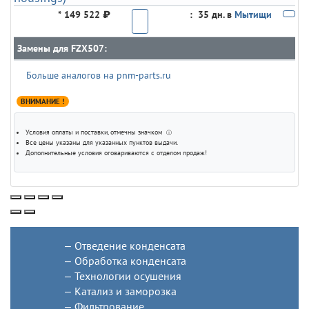
*
149 522 ₽
:
35 дн. в
Мытищи
Замены для FZX507:
Больше аналогов на pnm-parts.ru
ВНИМАНИЕ !
Условия оплаты и поставки
, отмечны значком
ⓘ
Все цены указаны для
указанных пунктов выдачи
.
Дополнительные условия оговариваются с отделом продаж!
Отведение конденсата
Обработка конденсата
Технологии осушения
Катализ и заморозка
Фильтрование