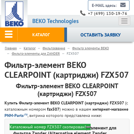
E-MAIL здесь:
+7 (499) 130-19-76
BEKO Technologies
ОСТАВИТЬ ЗАЯВКУ
КАТАЛОГ
Главная
Каталог
Фильтрование
Фильтр элементы BEKO
Фильтр-элементы для ZANDER
FZX507
Фильтр-элемент BEKO
CLEARPOINT (картриджи) FZX507
Фильтр-элемент BEKO CLEARPOINT
(картриджи) FZX507
Купить Фильтр-элемент BEKO CLEARPOINT (картриджи) FZX507
(с
каталожным номером
fzx507
) можно в нашем
интернет-магазине
.ru
PNM-Parts
, витрина которого представлена ниже:
Каталожный номер FZX507 скопирован!
BEKO Technologies FZX507 - Фильтр-элемент для
фильтра Zander (Alternative element Zander