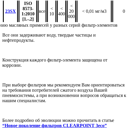
ISO
<
8573-
<
<
23SX
все
20
< 0,01 мг/м3
0
1:2010
10
400
000
[1.-.2]
Все они задерживают воду, твердые частицы и
нефтепродукты.
Конструкция каждого фильтр-элемента защищена от
коррозии.
При выборе фильтров мы рекомендуем Вам ориентироваться
на требования потребителей сжатого воздуха Вашей
пневмосистемы, а при возникновении вопросов обращаться к
нашим специалистам.
Более подробно об эволюции можно прочитать в статье
“Новое поколение фильтров CLEARPOINT 3eco”