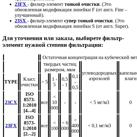
23FX
- фильтр-элемент
тонкой очистки
. (Это
обновленная модификация линейки F (от англ. Fine –
улучшенный).
23SX
- фильтр-элемент
супер тонкой очистки
. (Это
обновленная модификация линейки S (от англ. Super).
Для уточнения или заказа, выбирете фильтр-
элемент нужной степени фильтрации:
Остаточная концентрация на кубический ме
твердых частиц
размером, мкм
углеводородных
капельн
0,1
аэрозолей
влаги
Класс
1 -
0,5
TYPE
> 5
-
очистки
5
- 1
0,5
ISO
<
8573-
23CX
все
10
-
-
< 5 мг/м3
0
1:2010
000
[4.-.4]
ISO
<
8573-
<
< 6
23FX
все
400
< 0,1 мг/м3
0
1:2010
100
000
000
[2.-.2]