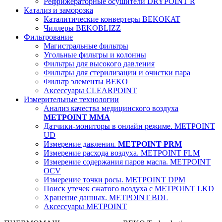
Рефрижераторные осушители DRYPOINT R
Катализ и заморозка
Каталитические конвертеры BEKOKAT
Чиллеры BEKOBLIZZ
Фильтрование
Магистральные фильтры
Угольные фильтры и колонны
Фильтры для высокого давления
Фильтры для стерилизации и очистки пара
Фильтр элементы BEKO
Аксессуары CLEARPOINT
Измерительные технологии
Анализ качества медицинского воздуха
METPOINT MMA
Датчики-мониторы в онлайн режиме. METPOINT
UD
Измерение давления.
METPOINT PRM
Измерение расхода воздуха. METPOINT FLM
Измерение содержания паров масла. METPOINT
OCV
Измерение точки росы. METPOINT DPM
Поиск утечек сжатого воздуха с METPOINT LKD
Хранение данных. METPOINT BDL
Аксессуары METPOINT