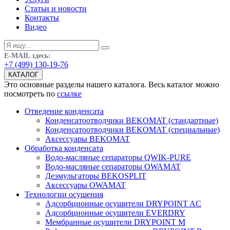
Статьи и новости
Контакты
Видео
E-MAIL здесь:
+7 (499) 130-19-76
КАТАЛОГ
Это основные разделы нашего каталога. Весь каталог можно
посмотреть по
ссылке
Отведение конденсата
Конденсатоотводчики BEKOMAT (стандартные)
Конденсатоотводчики BEKOMAT (специальные)
Аксессуары BEKOMAT
Обработка конденсата
Водо-масляные сепараторы QWIK-PURE
Водо-масляные сепараторы OWAMAT
Деэмульгаторы BEKOSPLIT
Аксессуары OWAMAT
Технологии осушения
Адсорбционные осушители DRYPOINT AC
Адсорбционные осушители EVERDRY
Мембранные осушители DRYPOINT M