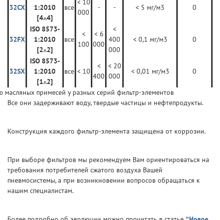
< 10
32CX
1:2010
все
-
-
< 5 мг/м3
0
000
[4.-.4]
ISO 8573-
<
<
< 6
32FX
1:2010
все
400
< 0,1 мг/м3
0
100
000
[2.-.2]
000
ISO 8573-
<
< 20
32SX
1:2010
все
< 10
< 0,01 мг/м3
0
400
000
[1.-.2]
Все они задерживают воду, твердые частицы и нефтепродукты.
Конструкция каждого фильтр-элемента защищена от коррозии.
При выборе фильтров мы рекомендуем Вам ориентироваться на
требования потребителей сжатого воздуха Вашей
пневмосистемы, а при возникновении вопросов обращаться к
нашим специалистам.
Более подробно об эволюции можно прочитать в статье
“Новое