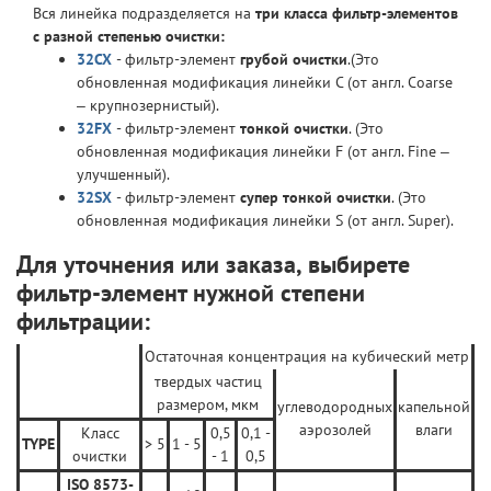
Вся линейка подразделяется на
три класса фильтр-элементов
с разной степенью очистки:
32CX
- фильтр-элемент
грубой очистки
.(Это
обновленная модификация линейки C (от англ. Coarse
– крупнозернистый).
32FX
- фильтр-элемент
тонкой очистки
. (Это
обновленная модификация линейки F (от англ. Fine –
улучшенный).
32SX
- фильтр-элемент
супер тонкой очистки
. (Это
обновленная модификация линейки S (от англ. Super).
Для уточнения или заказа, выбирете
фильтр-элемент нужной степени
фильтрации:
Остаточная концентрация на кубический метр
твердых частиц
размером, мкм
углеводородных
капельной
аэрозолей
влаги
Класс
0,5
0,1 -
TYPE
> 5
1 - 5
очистки
- 1
0,5
ISO 8573-