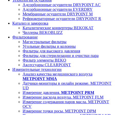
Технологии осушения
Адсорбционные осушители DRYPOINT AC
Адсорбционные осушители EVERDRY
Мембранные осушители DRYPOINT M
Рефрижераторные осушители DRYPOINT R
Катализ и заморозка
Каталитические конвертеры BEKOKAT
Чиллеры BEKOBLIZZ
Фильтрование
Магистральные фильтры
Угольные фильтры и колонны
Фильтры для высокого давления
Фильтры для стерилизации и очистки пара
Фильтр элементы BEKO
Аксессуары CLEARPOINT
Измерительные технологии
Анализ качества медицинского воздуха
METPOINT MMA
Датчики-мониторы в онлайн режиме. METPOINT
UD
Измерение давления.
METPOINT PRM
Измерение расхода воздуха. METPOINT FLM
Измерение содержания паров масла. METPOINT
OCV
Измерение точки росы. METPOINT DPM