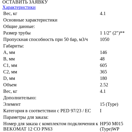
ОСТАВИТЬ ЗАЯВКУ
Характеристики
Вес, кг
4.1
Основные характеристики
Общие данные:
Размер трубы
1 1/2" (2")**
Пропускная способность при 50 бар, м3/ч
1050
Габариты:
A, мм
146
B, мм
48
C1, мм
605
C2, мм
365
D, мм
180
Объем
2.52
Вес, кг
4.1
Дополнительно:
Элемент
15 (Type)
Категория в соответствии с PED 97/23 / EC
I
Параметры для заказа:
Номер для заказа с комплектом подключения к
HP50 M015
BEKOMAT 12 CO PN63
(Type)WP