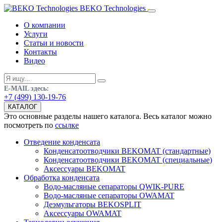
BEKO Technologies
О компании
Услуги
Статьи и новости
Контакты
Видео
E-MAIL здесь:
+7 (499) 130-19-76
КАТАЛОГ
Это основные разделы нашего каталога. Весь каталог можно
посмотреть по
ссылке
Отведение конденсата
Конденсатоотводчики BEKOMAT (стандартные)
Конденсатоотводчики BEKOMAT (специальные)
Аксессуары BEKOMAT
Обработка конденсата
Водо-масляные сепараторы QWIK-PURE
Водо-масляные сепараторы OWAMAT
Деэмульгаторы BEKOSPLIT
Аксессуары OWAMAT