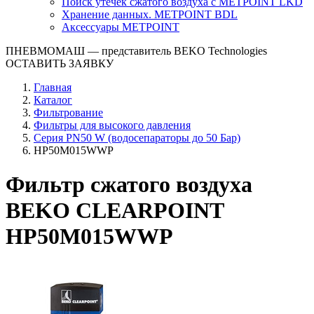
Поиск утечек сжатого воздуха с METPOINT LKD
Хранение данных. METPOINT BDL
Аксессуары METPOINT
ПНЕВМОМАШ
— представитель BEKO Technologies
ОСТАВИТЬ ЗАЯВКУ
Главная
Каталог
Фильтрование
Фильтры для высокого давления
Серия PN50 W (водосепараторы до 50 Бар)
HP50M015WWP
Фильтр сжатого воздуха
BEKO CLEARPOINT
HP50M015WWP