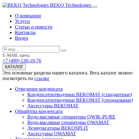
BEKO Technologies
О компании
Услуги
Статьи и новости
Контакты
Видео
E-MAIL здесь:
+7 (499) 130-19-76
КАТАЛОГ
Это основные разделы нашего каталога. Весь каталог можно
посмотреть по
ссылке
Отведение конденсата
Конденсатоотводчики BEKOMAT (стандартные)
Конденсатоотводчики BEKOMAT (специальные)
Аксессуары BEKOMAT
Обработка конденсата
Водо-масляные сепараторы QWIK-PURE
Водо-масляные сепараторы OWAMAT
Деэмульгаторы BEKOSPLIT
Аксессуары OWAMAT