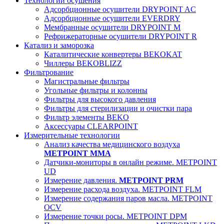
Технологии осушения
Адсорбционные осушители DRYPOINT AC
Адсорбционные осушители EVERDRY
Мембранные осушители DRYPOINT M
Рефрижераторные осушители DRYPOINT R
Катализ и заморозка
Каталитические конвертеры BEKOKAT
Чиллеры BEKOBLIZZ
Фильтрование
Магистральные фильтры
Угольные фильтры и колонны
Фильтры для высокого давления
Фильтры для стерилизации и очистки пара
Фильтр элементы BEKO
Аксессуары CLEARPOINT
Измерительные технологии
Анализ качества медицинского воздуха
METPOINT MMA
Датчики-мониторы в онлайн режиме. METPOINT
UD
Измерение давления.
METPOINT PRM
Измерение расхода воздуха. METPOINT FLM
Измерение содержания паров масла. METPOINT
OCV
Измерение точки росы. METPOINT DPM